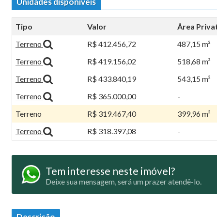
Unidades disponíveis
Tipo
Valor
Área Priva
Terreno
R$ 412.456,72
487,15 m²
Terreno
R$ 419.156,02
518,68 m²
Terreno
R$ 433.840,19
543,15 m²
Terreno
R$ 365.000,00
-
Terreno
R$ 319.467,40
399,96 m²
Terreno
R$ 318.397,08
-
Tem interesse neste imóvel?
Deixe sua mensagem, será um prazer atendê-lo.
Descrição