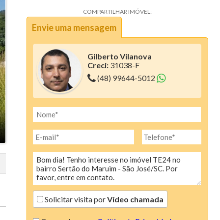
COMPARTILHAR IMÓVEL:
Aura (1)
Envie uma mensagem
Blanc Residence (2)
Bosque da Pedra (6)
Gilberto Vilanova
Creci:
31038-F
Bosque dos Girassóis (1)
(48) 99644-5012
Bristol Residence (2)
Bruxelas (2)
Camboriú Boulevard (2)
Canvas Residence (7)
Cartier Residencia (1)
Centro Comercial Santo Antonio (1)
Solicitar visita por
Vídeo chamada
Ciano Residence (3)