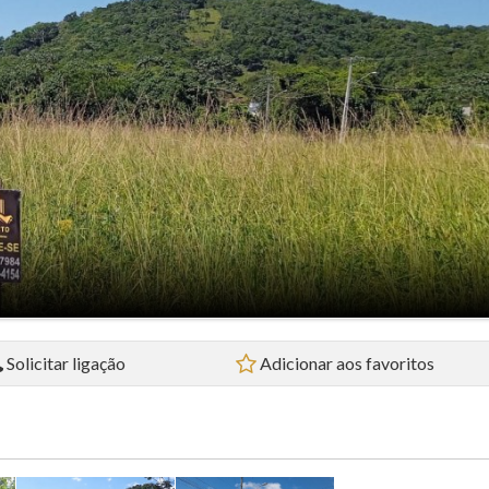
Flat (5)
Loft (1)
Pousada (1)
Sala Comercial (4)
Sítio (2)
Sobrado (32)
Terreno (38)
Solicitar ligação
Adicionar aos favoritos