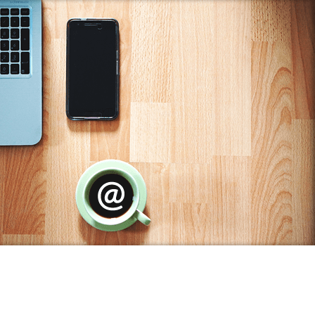
Residencial Miami Beach (2)
Residencial Mirante (1)
Residencial Paradiso (2)
Residencial Plaza Mediterranne (1)
Residencial Shangrila (1)
Residencial Valentina (6)
Residencial Villeneuve (1)
Residencial Yasmin (5)
Ruáh Park (5)
Santa Paulina (1)
Santiago (9)
Scire Botanic (5)