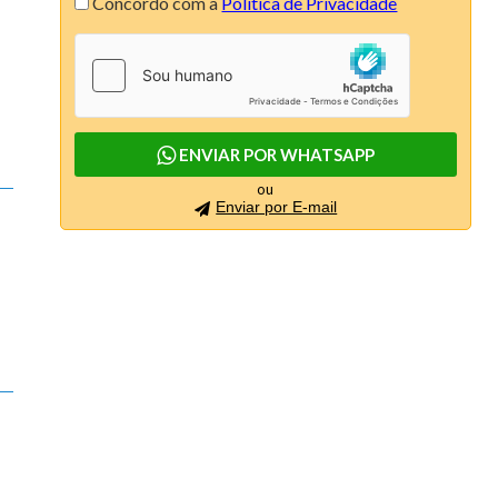
Concordo com a
Política de Privacidade
Colina de São Pedro (6)
Condominio AÇores (1)
Condomínio Linea (1)
Condomínio Moradas do Luar (1)
ENVIAR POR WHATSAPP
Condomínio Porto Biguaçú (1)
ou
Enviar por E-mail
Connect (4)
Continente Europeu (4)
Costa Esmeralda (2)
Dallas House (1)
Dolce Vitta (3)
Due Mari Risidenza (4)
Edify One (3)