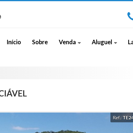
)
Início
Sobre
Venda
Aluguel
L
Apartamento (267)
Sala Comercial (1)
Apa
Apartamento Alto Padrão (18)
Cobe
Apartamento Duplex (2)
CIÁVEL
Casa (26)
Casa Alto Padrão (5)
Ref.:
TE2
Casa Duplex (8)
Cobertura (4)