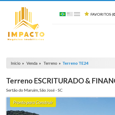
FAVORITOS (
0
Início
»
Venda
»
Terreno
»
Terreno TE24
Terreno ESCRITURADO & FINAN
Sertão do Maruim
,
São José
-
SC
Pronto para Construir