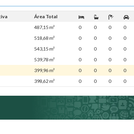
tiva
Área Total
487,15 m²
0
0
0
0
518,68 m²
0
0
0
0
543,15 m²
0
0
0
0
539,78 m²
0
0
0
0
399,96 m²
0
0
0
0
398,62 m²
0
0
0
0