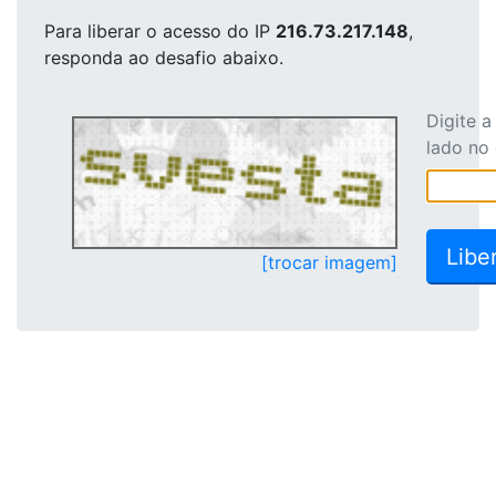
Para liberar o acesso
do IP
216.73.217.148
,
responda ao desafio abaixo.
Digite 
lado no
[trocar imagem]