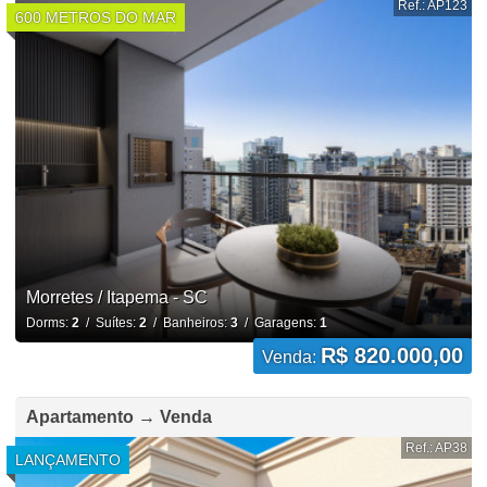
Ref.: AP123
600 METROS DO MAR
Morretes / Itapema - SC
Dorms:
2
/ Suítes:
2
/ Banheiros:
3
/ Garagens:
1
R$ 820.000,00
Venda:
Apartamento → Venda
Ref.: AP38
LANÇAMENTO