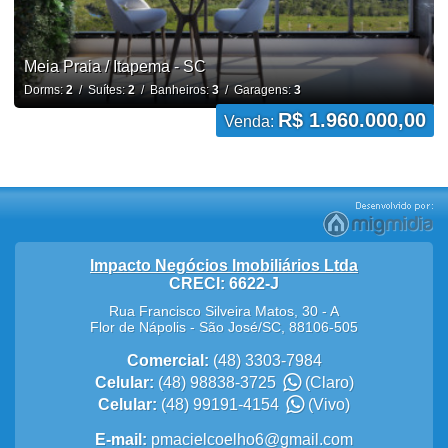
Meia Praia / Itapema - SC
Dorms:
2
/ Suítes:
2
/ Banheiros:
3
/ Garagens:
3
R$ 1.960.000,00
Venda:
Impacto Negócios Imobiliários Ltda
CRECI: 6622-J
Rua Francisco Silveira Matos, 30 - A
Flor de Nápolis
-
São José
/
SC
,
88106-505
Comercial:
(48) 3303-7984
Celular:
(48) 98838-3725
(Claro)
Celular:
(48) 99191-4154
(Vivo)
E-mail:
pmacielcoelho6@gmail.com