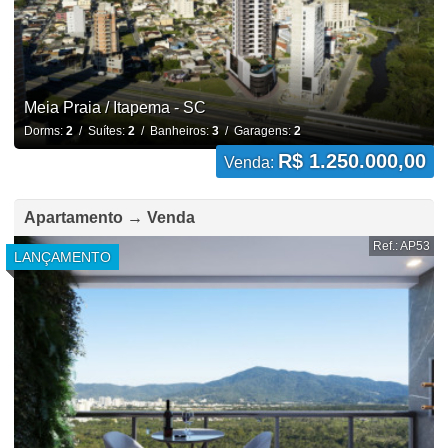
Meia Praia / Itapema - SC
Dorms:
2
/ Suítes:
2
/ Banheiros:
3
/ Garagens:
2
R$ 1.250.000,00
Venda:
Apartamento → Venda
Ref.: AP53
LANÇAMENTO