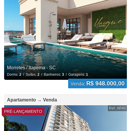
Morretes / Itapema - SC
Dorms:
2
/ Suítes:
2
/ Banheiros:
3
/ Garagens:
1
R$ 948.000,00
Venda:
Apartamento → Venda
Ref.: AP40
PRÉ-LANÇAMENTO