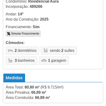
Condomínio:
Residencial Aura
Incorporação:
489266
Andar:
14º
Ano da Construção:
2025
Financiamento:
Sim
Simular Financimento
Cômodos:
2
dormitórios
sendo
2
suítes
3
banheiros
1
garagem
Medidas
Área Total:
80,80 m²
(R$ 9.715/m²)
Área Privativa:
66,89 m²
Área Construída:
66,89 m²