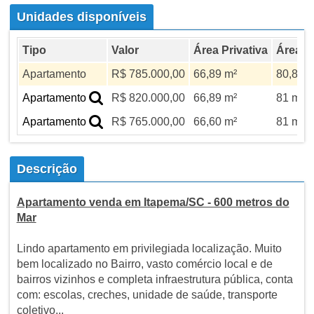
Unidades disponíveis
Tipo
Valor
Área Privativa
Área To
Apartamento
R$ 785.000,00
66,89 m²
80,80 m
Apartamento
R$ 820.000,00
66,89 m²
81 m²
Apartamento
R$ 765.000,00
66,60 m²
81 m²
Descrição
Apartamento venda em Itapema/SC - 600 metros do
Mar
Lindo apartamento em privilegiada localização. Muito
bem localizado no Bairro, vasto comércio local e de
bairros vizinhos e completa infraestrutura pública, conta
com: escolas, creches, unidade de saúde, transporte
coletivo...