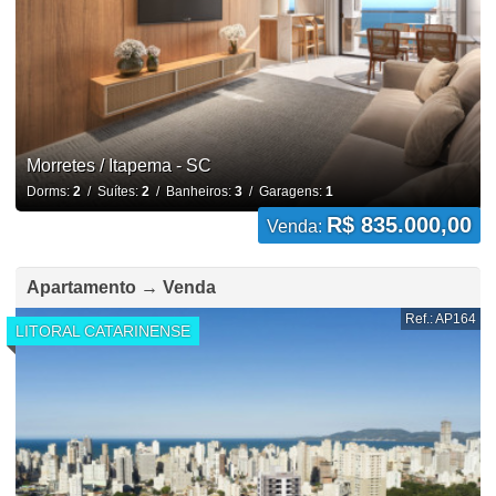
Morretes / Itapema - SC
Dorms:
2
/ Suítes:
2
/ Banheiros:
3
/ Garagens:
1
R$ 835.000,00
Venda:
Apartamento → Venda
Ref.: AP164
LITORAL CATARINENSE