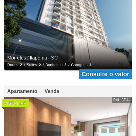
Morretes / Itapema - SC
Dorms:
2
/ Suítes:
2
/ Banheiros:
3
/ Garagens:
1
Consulte o valor
Apartamento → Venda
Ref.: AP44
VISTA MAR