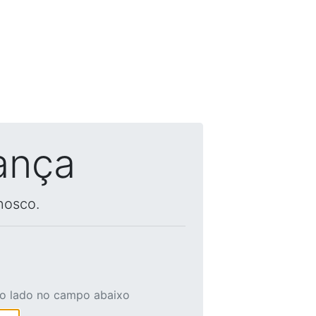
ança
nosco.
ao lado no campo abaixo