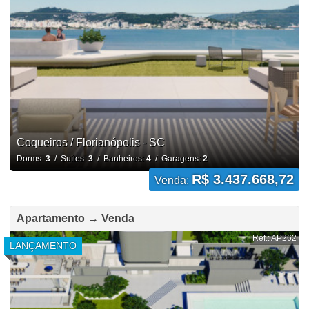
Coqueiros / Florianópolis - SC
Dorms:
3
/ Suítes:
3
/ Banheiros:
4
/ Garagens:
2
R$ 3.437.668,72
Venda:
Apartamento → Venda
Ref.: AP262
LANÇAMENTO