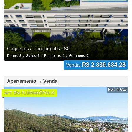
Coqueiros / Florianópolis - SC
Dorms:
3
/ Suítes:
3
/ Banheiros:
4
/ Garagens:
2
R$ 2.339.634,28
Venda:
Apartamento → Venda
Ref.: AP311
APT. EM FLORIANÓPOLIS