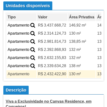
Unidades disponíveis
Tipo
Valor
Área Privativa
Área 
Apartamento
R$ 3.437.668,72
146,92 m²
146,9
Apartamento
R$ 2.314.124,73
130 m²
130 m
Apartamento
R$ 2.981.814,73
138,85 m²
138,8
Apartamento
R$ 2.392.868,93
132 m²
132 m
Apartamento
R$ 2.632.155,83
132 m²
132 m
Apartamento
R$ 2.339.634,28
138 m²
138 m
Apartamento
R$ 2.432.422,90
130 m²
130 m
Descrição
Viva a Exclusividade no Canvas Residence, em
Coqueiros!