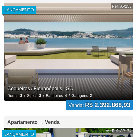
Ref.: AP253
LANÇAMENTO
Coqueiros / Florianópolis - SC
Dorms:
3
/ Suítes:
3
/ Banheiros:
4
/ Garagens:
2
R$ 2.392.868,93
Venda:
Apartamento → Venda
Ref.: AP174
LANÇAMENTO