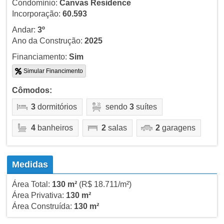
Condomínio:
Canvas Residence
Incorporação:
60.593
Andar:
3º
Ano da Construção:
2025
Financiamento:
Sim
Simular Financimento
Cômodos:
3
dormitórios
sendo
3
suítes
4
banheiros
2
salas
2
garagens
Medidas
Área Total:
130 m²
(R$ 18.711/m²)
Área Privativa:
130 m²
Área Construída:
130 m²