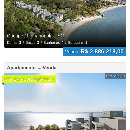
Cacupé / Florianópolis - SC
Dorms:
3
/ Suítes:
3
/ Banheiros:
4
/ Garagens:
1
R$ 2.886.218,00
Venda:
Apartamento → Venda
Ref.: AP310
APT. EM FLORIANÓPOLIS