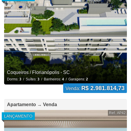
Coqueiros / Florianópolis - SC
Dorms:
3
/ Suítes:
3
/ Banheiros:
4
/ Garagens:
2
R$ 2.981.814,73
Venda:
Apartamento → Venda
Ref.: AP42
LANÇAMENTO