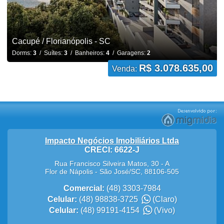
Cacupé / Florianópolis - SC
Dorms:
3
/ Suítes:
3
/ Banheiros:
4
/ Garagens:
2
R$ 3.078.635,00
Venda:
Impacto Negócios Imobiliários Ltda
CRECI: 6622-J
Rua Francisco Silveira Matos, 30 - A
Flor de Nápolis
-
São José
/
SC
,
88106-505
Comercial:
(48) 3303-7984
Celular:
(48) 98838-3725
(Claro)
Celular:
(48) 99191-4154
(Vivo)