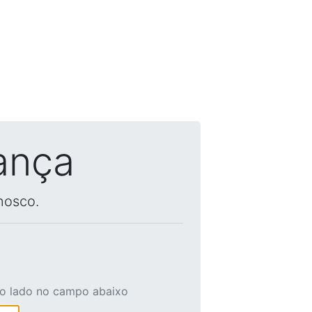
ança
nosco.
ao lado no campo abaixo