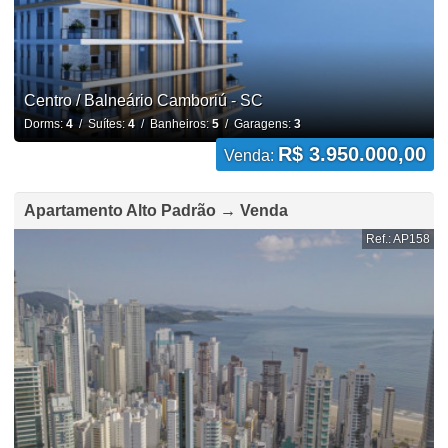
Centro / Balneário Camboriú - SC
Dorms:
4
/ Suítes:
4
/ Banheiros:
5
/ Garagens:
3
R$ 3.950.000,00
Venda:
Apartamento Alto Padrão → Venda
Ref.: AP158