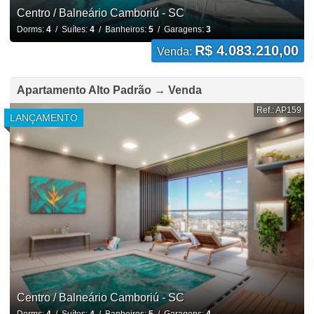
Centro / Balneário Camboriú - SC
Dorms:
4
/ Suítes:
4
/ Banheiros:
5
/ Garagens:
3
R$ 4.083.210,00
Venda:
Apartamento Alto Padrão → Venda
Ref.: AP159
LANÇAMENTO
Centro / Balneário Camboriú - SC