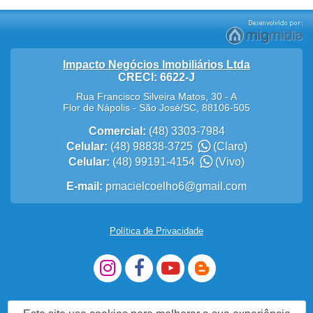
Impacto Negócios Imobiliários Ltda
CRECI: 6622-J
Rua Francisco Silveira Matos, 30 - A
Flor de Nápolis
-
São José
/
SC
,
88106-505
Comercial:
(48) 3303-7984
Celular:
(48) 98838-3725
(Claro)
Celular:
(48) 99191-4154
(Vivo)
E-mail:
pmacielcoelho6@gmail.com
Política de Privacidade