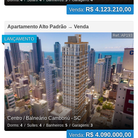
Dorms:
4
/ Suítes:
4
/ Banheiros:
5
/ Garagens:
4
R$ 4.123.210,00
Venda:
Apartamento Alto Padrão → Venda
Ref.: AP193
LANÇAMENTO
Centro / Balneário Camboriú - SC
Dorms:
4
/ Suítes:
4
/ Banheiros:
5
/ Garagens:
3
R$ 4.090.000,00
Venda: