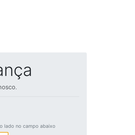
ança
nosco.
ao lado no campo abaixo