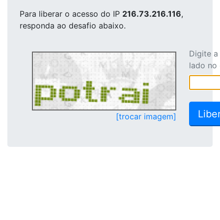
Para liberar o acesso
do IP
216.73.216.116
,
responda ao desafio abaixo.
Digite 
lado no
[trocar imagem]