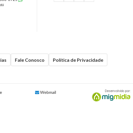
Izas Home (4)
nes
Las Salinas Residences (4)
Le Magnifique (1)
Live Cacupé (3)
Loteamento Nova Governador Celso Ramos
(16)
ias
Fale Conosco
Política de Privacidade
Luminare Residencial (3)
L´atelier (4)
Magic Sun (5)
te
Webmail
Málaga (5)
Mar Belle (2)
Mediterrâneo Tower (2)