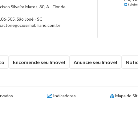
telefo
isco Silveira Matos, 30, A - Flor de
106-505
,
São José
-
SC
ctonegociosimobiliario.com.br
to
Encomende seu Imóvel
Anuncie seu Imóvel
Notíc
ervados
Indicadores
Mapa do Si