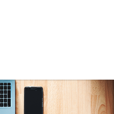
Colina de São Pedro (6)
Condominio AÇores (1)
Condomínio Linea (1)
Condomínio Moradas do Luar (1)
Condomínio Porto Biguaçú (1)
Connect (4)
Continente Europeu (4)
Costa Esmeralda (2)
Dallas House (1)
Dolce Vitta (3)
Due Mari Risidenza (4)
Edify One (3)