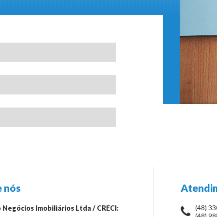
 nós
Atendi
(48) 3
 Negócios Imobiliários Ltda / CRECI:
(48) 9