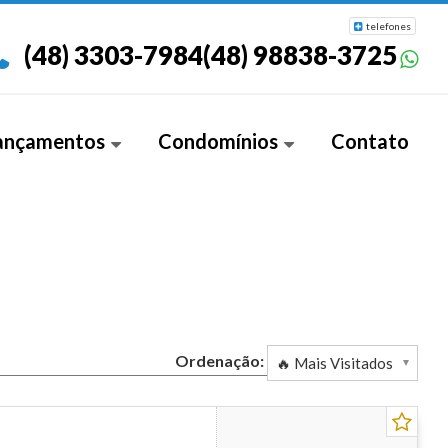
telefones
(48) 3303-7984
(48) 98838-3725
ançamentos
Condomínios
Contato
rtamento (4)
Acqua Condomínio Clube (1)
rtura (1)
Alexandre Coelho (1)
Allure Residence (6)
Alvorada Residence (1)
Amon Rá Tower (7)
Ordenação:
Athenas Residence (7)
Átma (4)