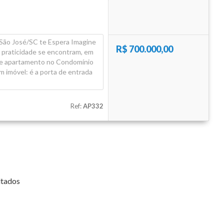
Aura (1)
Blanc Residence (2)
 São José/SC te Espera Imagine
R$ 700.000,00
 praticidade se encontram, em
Bosque da Pedra (6)
ste apartamento no Condomínio
Bosque dos Girassóis (1)
um imóvel: é a porta de entrada
Bristol Residence (2)
Ref:
AP332
Bruxelas (2)
Camboriú Boulevard (2)
Canvas Residence (7)
Cartier Residencia (1)
ltados
Centro Comercial Santo Antonio (1)
Ciano Residence (3)