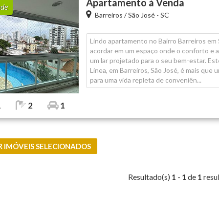
Apartamento à Venda
ade
Flat (5)
Barreiros
/
São José - SC
Loft (1)
Lindo apartamento no Bairro Barreiros em
acordar em um espaço onde o conforto e a
Pousada (1)
um lar projetado para o seu bem-estar. E
Sala Comercial (4)
Linea, em Barreiros, São José, é mais que 
para uma vida repleta de conveniên...
Sítio (2)
1
2
1
Sobrado (32)
Terreno (38)
 IMÓVEIS SELECIONADOS
Resultado(s)
1
-
1
de
1
resu