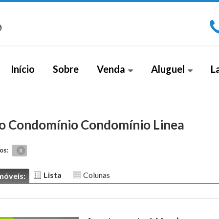
)
Início
Sobre
Venda
Aluguel
L
Apartamento (266)
Sala Comercial (1)
Apa
Apartamento Alto Padrão (18)
Cobe
no Condomínio Condomínio Linea
Apartamento Duplex (2)
os:
X
Casa (26)
Lista
Colunas
Casa Alto Padrão (5)
móveis:
Casa Duplex (8)
Cobertura (4)