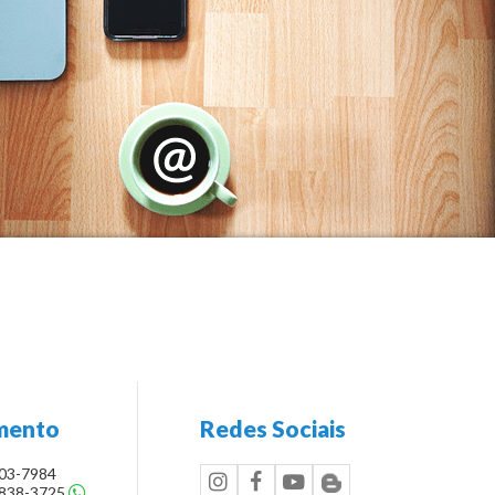
Essenza Residenziale (6)
Flores de Gaia (1)
Flores do Bosque (1)
Flores do Vale (1)
Flores do Verão (1)
Giusta Residenza (3)
Gran Mondrian (2)
Grand Ville (2)
Imperial Tower (4)
Isla Pasion (4)
mento
Redes Sociais
Istanbul Park Home Flat (5)
303-7984
8838-3725