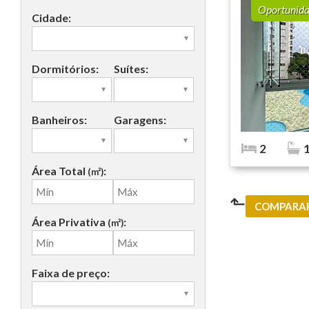
Oportunid
Cidade:
Dormitórios:
Suítes:
Banheiros:
Garagens:
2
Área Total
:
(m²)
⬑
COMPARAR
Área Privativa
:
(m²)
Faixa de preço: