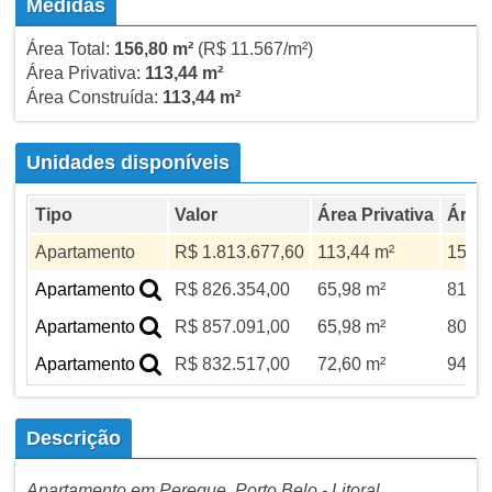
Medidas
Área Total:
156,80 m²
(R$ 11.567/m²)
Área Privativa:
113,44 m²
Área Construída:
113,44 m²
Unidades disponíveis
Tipo
Valor
Área Privativa
Área 
Apartamento
R$ 1.813.677,60
113,44 m²
156,8
Apartamento
R$ 826.354,00
65,98 m²
81,79
Apartamento
R$ 857.091,00
65,98 m²
80,79
Apartamento
R$ 832.517,00
72,60 m²
94,30
Descrição
Apartamento em Pereque Porto Belo - Litoral