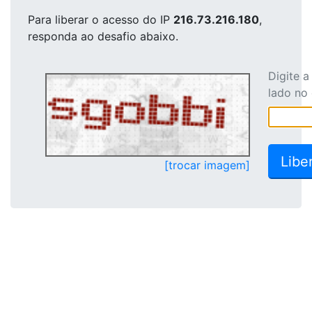
Para liberar o acesso
do IP
216.73.216.180
,
responda ao desafio abaixo.
Digite 
lado no
[trocar imagem]