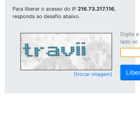
Para liberar o acesso
do IP
216.73.217.116
,
responda ao desafio abaixo.
Digite 
lado no
[trocar imagem]