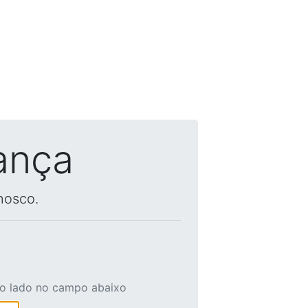
ança
nosco.
ao lado no campo abaixo