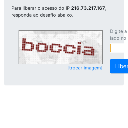
Para liberar o acesso
do IP
216.73.217.167
,
responda ao desafio abaixo.
Digite 
lado no
[trocar imagem]