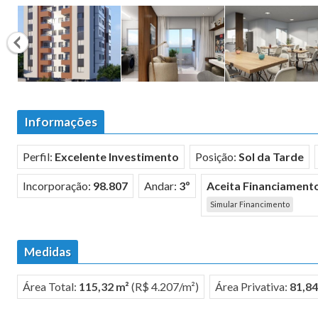
Informações
Perfil:
Excelente Investimento
Posição:
Sol da Tarde
Incorporação:
98.807
Andar:
3º
Aceita Financiament
Simular Financimento
Medidas
Área Total:
115,32 m²
(R$ 4.207/m²)
Área Privativa:
81,84