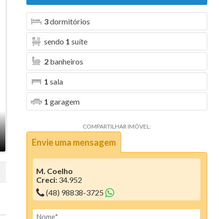
Aura (1)
3
dormitórios
Blanc Residence (2)
sendo
1
suíte
Bosque da Pedra (6)
2
banheiros
Bosque dos Girassóis (1)
1
sala
Bristol Residence (2)
1
garagem
Bruxelas (2)
Camboriú Boulevard (2)
COMPARTILHAR IMÓVEL:
Envie uma mensagem
Canvas Residence (7)
Cartier Residencia (1)
M. Coelho
Creci:
34.952
Centro Comercial Santo Antonio (1)
(48) 98838-3725
Ciano Residence (3)