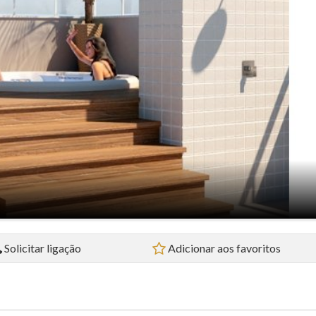
Flat (5)
Loft (1)
Pousada (1)
Sala Comercial (4)
Sítio (2)
Sobrado (32)
Terreno (38)
Solicitar ligação
Adicionar aos favoritos