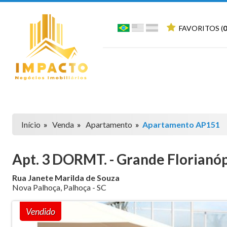
FAVORITOS (
0
Início
»
Venda
»
Apartamento
»
Apartamento AP151
Apt. 3 DORMT. - Grande Florianóp
Rua Janete Marilda de Souza
Nova Palhoça
,
Palhoça
-
SC
Vendido