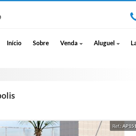
)
Início
Sobre
Venda
Aluguel
L
Apartamento (266)
Sala Comercial (1)
Apa
Apartamento Alto Padrão (18)
Cobe
Apartamento Duplex (2)
olis
Casa (26)
Casa Alto Padrão (5)
Casa Duplex (8)
Ref.:
AP15
Cobertura (4)