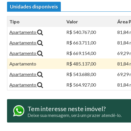
Unidades disponíveis
Tipo
Valor
Área P
Apartamento
R$ 540.767,00
81,84 
Apartamento
R$ 663.711,00
81,84 
Apartamento
R$ 669.154,00
69,29 
Apartamento
R$ 485.137,00
81,84 
Apartamento
R$ 543.688,00
69,29 
Apartamento
R$ 564.927,00
81,84 
Tem interesse neste imóvel?
Deixe sua mensagem, será um prazer atendê-lo.