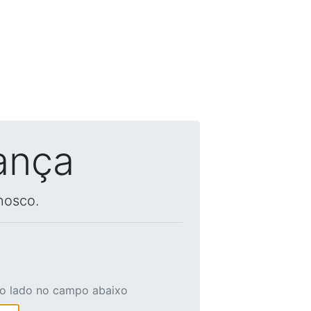
ança
nosco.
ao lado no campo abaixo