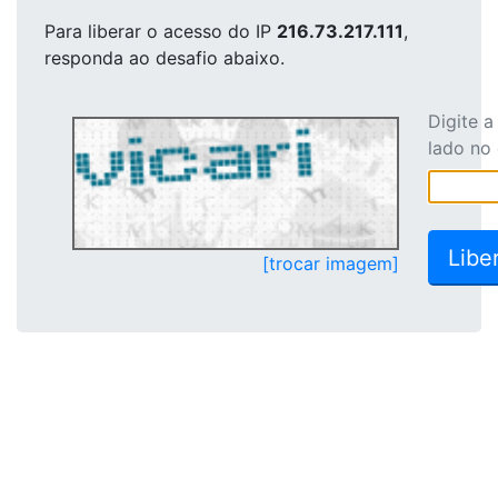
Para liberar o acesso
do IP
216.73.217.111
,
responda ao desafio abaixo.
Digite 
lado no
[trocar imagem]