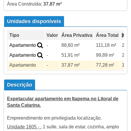
Área Construída:
37,87 m²
Unidades disponíveis
Tipo
Valor
Área Privativa
Área Total
Apartamento
-
88,60 m²
111,18 m²
2
Apartamento
-
51,91 m²
99,89 m²
2
Apartamento
-
37,87 m²
77,28 m²
1
Descrição
Espetacular apartamento em Itapema no Litoral de
Santa Catarina.
Empreendimento em privilegiada localização.
Unidade 1605 -
.
1 suíte, sala de estar, cozinha, amplo