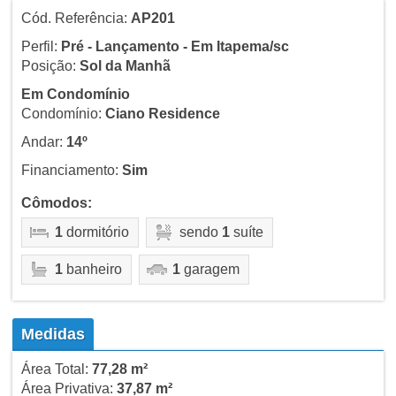
Cód. Referência:
AP201
Perfil:
Pré - Lançamento - Em Itapema/sc
Posição:
Sol da Manhã
Em Condomínio
Condomínio:
Ciano Residence
Andar:
14º
Financiamento:
Sim
Cômodos:
1
dormitório
sendo
1
suíte
1
banheiro
1
garagem
Medidas
Área Total:
77,28 m²
Área Privativa:
37,87 m²