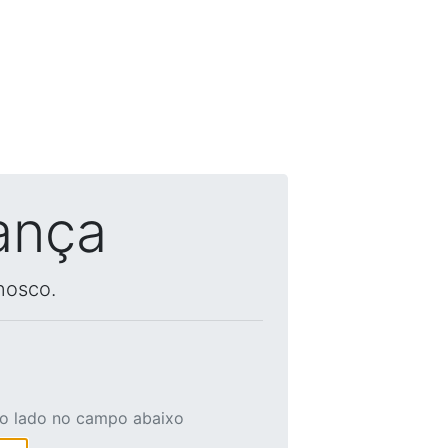
ança
nosco.
ao lado no campo abaixo