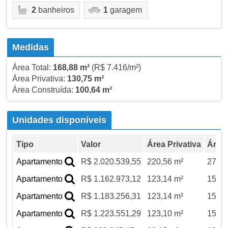
2
banheiros
1
garagem
Medidas
Área Total:
168,88 m²
(R$ 7.416/m²)
Área Privativa:
130,75 m²
Área Construída:
100,64 m²
Unidades disponíveis
Tipo
Valor
Área Privativa
Área 
Apartamento
R$ 2.020.539,55
220,56 m²
272,5
Apartamento
R$ 1.162.973,12
123,14 m²
158,9
Apartamento
R$ 1.183.256,31
123,14 m²
158,9
Apartamento
R$ 1.223.551,29
123,10 m²
158,9