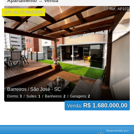
Apartamento → Venda
Ref.: AP107
APT. ALTO PADRÃO
Barreiros / São José - SC
Dorms:
3
/ Suítes:
1
/ Banheiros:
2
/ Garagens:
2
R$ 1.680.000,00
Venda: