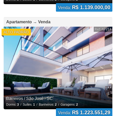
R$ 1.139.000,00
Venda:
Apartamento → Venda
Ref.: AP214
ALTO PADRÃO
Barreiros / São José - SC
Dorms:
3
/ Suítes:
1
/ Banheiros:
2
/ Garagens:
2
R$ 1.223.551,29
Venda: