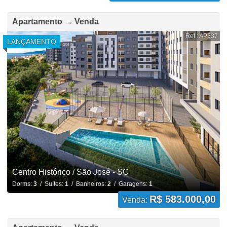
Apartamento → Venda
Ref.: AP337
LANÇAMENTO
Centro Histórico / São José - SC
Dorms:
3
/ Suítes:
1
/ Banheiros:
2
/ Garagens:
1
R$ 583.000,00
Venda: