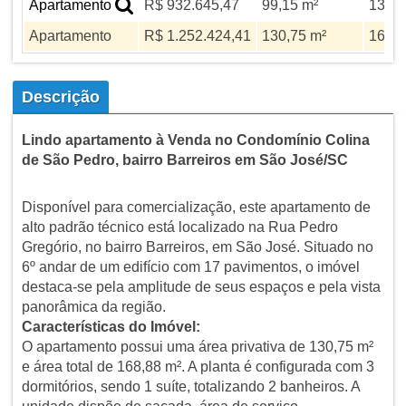
Apartamento
R$ 932.645,47
99,15 m²
130 m
Apartamento
R$ 1.252.424,41
130,75 m²
168,8
Descrição
Lindo apartamento à Venda no Condomínio Colina
de São Pedro, bairro Barreiros em São José/SC
Disponível para comercialização, este apartamento de
alto padrão técnico está localizado na Rua Pedro
Gregório, no bairro Barreiros, em São José. Situado no
6º andar de um edifício com 17 pavimentos, o imóvel
destaca-se pela amplitude de seus espaços e pela vista
panorâmica da região.
Características do Imóvel:
O apartamento possui uma área privativa de 130,75 m²
e área total de 168,88 m². A planta é configurada com 3
dormitórios, sendo 1 suíte, totalizando 2 banheiros. A