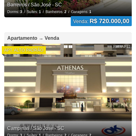
Barreiros / São José - SC
Dorms:
3
/ Suítes:
1
/ Banheiros:
2
/ Garagens:
1
R$ 720.000,00
Venda:
Apartamento → Venda
Ref.: AP12
APT. ALTO PADRÃO
Campinas / São José - SC
Dorms:
3
/ Suítes:
1
/ Banheiros:
2
/ Garagens:
2