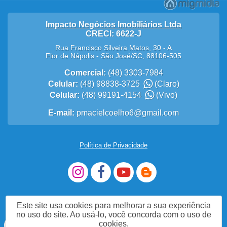
Impacto Negócios Imobiliários Ltda
CRECI: 6622-J
Rua Francisco Silveira Matos, 30 - A
Flor de Nápolis
-
São José
/
SC
,
88106-505
Comercial:
(48) 3303-7984
Celular:
(48) 98838-3725
(Claro)
Celular:
(48) 99191-4154
(Vivo)
E-mail:
pmacielcoelho6@gmail.com
Política de Privacidade
Este site usa cookies para melhorar a sua experiência
no uso do site. Ao usá-lo, você concorda com o uso de
cookies.
Acesse nosso site