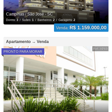
Campinas / São José - SC
Dorms:
3
/ Suítes:
1
/ Banheiros:
2
/ Garagens:
2
R$ 1.159.000,00
Venda:
Apartamento → Venda
Ref.: AP69
PRONTO PARA MORAR