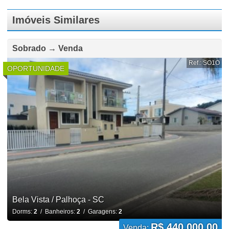
Imóveis Similares
Sobrado → Venda
Ref.: SO1O
OPORTUNIDADE
Bela Vista / Palhoça - SC
Dorms:
2
/ Banheiros:
2
/ Garagens:
2
R$ 440.000,00
Venda: