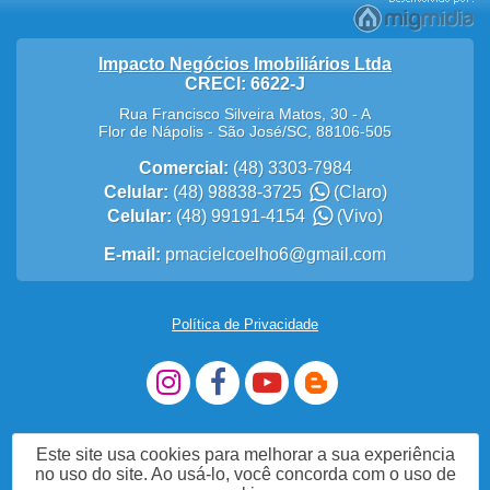
Impacto Negócios Imobiliários Ltda
CRECI: 6622-J
Rua Francisco Silveira Matos, 30 - A
Flor de Nápolis
-
São José
/
SC
,
88106-505
Comercial:
(48) 3303-7984
Celular:
(48) 98838-3725
(Claro)
Celular:
(48) 99191-4154
(Vivo)
E-mail:
pmacielcoelho6@gmail.com
Política de Privacidade
Este site usa cookies para melhorar a sua experiência
no uso do site. Ao usá-lo, você concorda com o uso de