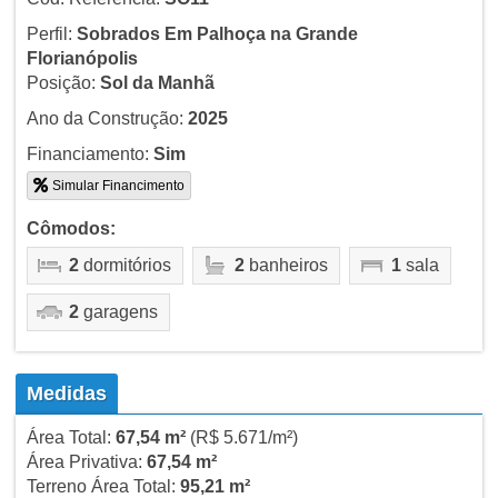
Perfil:
Sobrados Em Palhoça na Grande
Florianópolis
Posição:
Sol da Manhã
Ano da Construção:
2025
Financiamento:
Sim
Simular Financimento
Cômodos:
2
dormitórios
2
banheiros
1
sala
2
garagens
Medidas
Área Total:
67,54 m²
(R$ 5.671/m²)
Área Privativa:
67,54 m²
Terreno Área Total:
95,21 m²