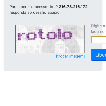
Para liberar o acesso
do IP
216.73.216.172
,
responda ao desafio abaixo.
Digite 
lado no
[trocar imagem]