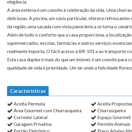
elegância.
A área externa é um convite à celebração da vida. Uma churr
deliciosas. A piscina, um oásis particular, oferece refrescante
da região, uma sacada com vista panorâmica se torna o cenário p
Além de todo o conforto que a casa proporciona, a localização 
supermercados, escolas, farmácias e outros serviços essenciais
realmente importa. O fácil acesso à BR-101 e ao transporte col
Esta casa duplex é mais do que um imóvel, é um convite para co
qualidade de vida é prioridade. Um lar onde a felicidade flore
Características
Aceita Permuta
Aceita Proposta
Área Gourmet com Churrasqueira
Churrasqueira
Corredor Lateral
Espaço Gourmet
Garagem Privativa
Permite Animais
Portão Eletrônico
Preço Abaixo M