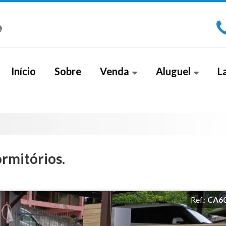
)
Início
Sobre
Venda
Aluguel
L
Apartamento (267)
Sala Comercial (1)
Apa
Apartamento Alto Padrão (18)
Cobe
Apartamento Duplex (2)
rmitórios.
Casa (26)
Casa Alto Padrão (5)
Ref.:
CA6
Casa Duplex (8)
Cobertura (4)