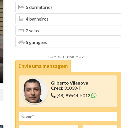
5
dormitórios
Aura (1)
4
banheiros
Blanc Residence (2)
Bosque da Pedra (6)
2
salas
Bosque dos Girassóis (1)
5
garagens
Bristol Residence (2)
COMPARTILHAR IMÓVEL:
Bruxelas (2)
Envie uma mensagem
Camboriú Boulevard (2)
Gilberto Vilanova
Canvas Residence (7)
Creci:
31038-F
(48) 99644-5012
Cartier Residencia (1)
Centro Comercial Santo Antonio (1)
Ciano Residence (3)