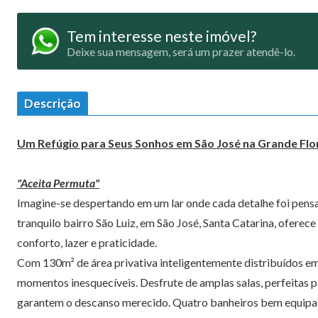
Tem interesse neste imóvel?
Deixe sua mensagem, será um prazer atendê-lo.
Descrição
Um Refúgio para Seus Sonhos em São José na Grande Flo
"Aceita Permuta"
Imagine-se despertando em um lar onde cada detalhe foi pensa
tranquilo bairro São Luiz, em São José, Santa Catarina, oferec
conforto, lazer e praticidade.
Com 130m² de área privativa inteligentemente distribuídos em 
momentos inesquecíveis. Desfrute de amplas salas, perfeitas pa
garantem o descanso merecido. Quatro banheiros bem equipad