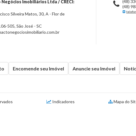
(48) 3
 Negócios Imobiliários Ltda / CRECI:
(48) 9
telefo
isco Silveira Matos, 30, A - Flor de
106-505
,
São José
-
SC
ctonegociosimobiliario.com.br
to
Encomende seu Imóvel
Anuncie seu Imóvel
Notíc
ervados
Indicadores
Mapa do Si