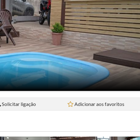
Flat (5)
Loft (1)
Pousada (1)
Sala Comercial (4)
Sítio (2)
Sobrado (32)
Terreno (38)
Solicitar ligação
Adicionar aos favoritos