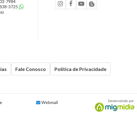
303-7984
Residencial Miami Beach (2)
8838-3725
nes
Residencial Mirante (1)
Residencial Paradiso (2)
Residencial Plaza Mediterranne (1)
Residencial Shangrila (1)
Residencial Valentina (6)
ias
Fale Conosco
Política de Privacidade
Residencial Villeneuve (1)
Residencial Yasmin (5)
Ruáh Park (5)
te
Webmail
Santa Paulina (1)
Santiago (9)
Scire Botanic (5)