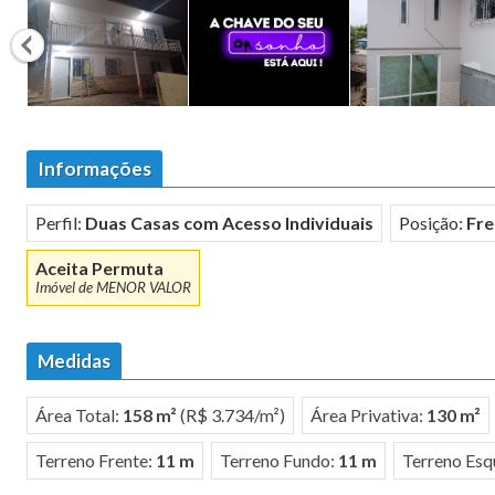
Informações
Perfil:
Duas Casas com Acesso Individuais
Posição:
Fre
Aceita Permuta
Imóvel de MENOR VALOR
Medidas
Área Total:
158 m²
(R$ 3.734/m²)
Área Privativa:
130 m²
Terreno Frente:
11 m
Terreno Fundo:
11 m
Terreno Esq