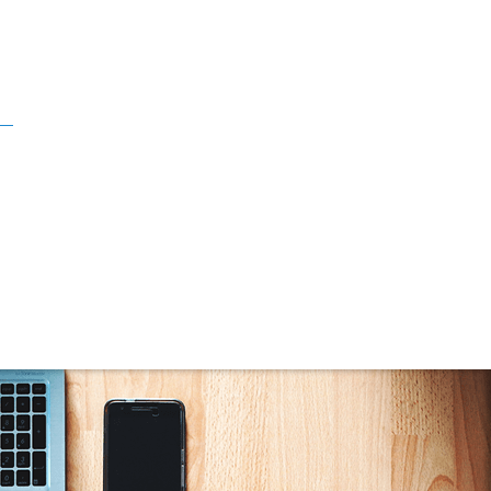
Miragio Cacupé (3)
Mondrian (6)
New Horizon (4)
Noblesse (4)
Oceanic Residence (5)
Palace Residence (1)
Pericó Residence (5)
Por do Sol (1)
Portal do Sol (1)
Porto Belo Home & Spa (4)
Privilége Residence (5)
Raro Residence (3)