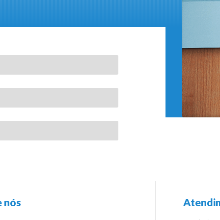
 nós
Atendi