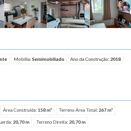
nte
Mobília:
Semimobiliado
Ano da Construção:
2018
Área Construída:
158 m²
Terreno Área Total:
267 m²
uerda:
20,70 m
Terreno Direita:
20,70 m