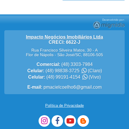
Impacto Negócios Imobiliários Ltda
CRECI: 6622-J
Rua Francisco Silveira Matos, 30 - A
Flor de Nápolis
-
São José
/
SC
,
88106-505
Comercial:
(48) 3303-7984
Celular:
(48) 98838-3725
(Claro)
Celular:
(48) 99191-4154
(Vivo)
E-mail:
pmacielcoelho6@gmail.com
Política de Privacidade