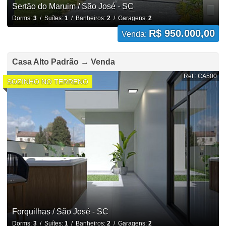
Sertão do Maruim / São José - SC
Dorms:
3
/ Suítes:
1
/ Banheiros:
2
/ Garagens:
2
R$ 950.000,00
Venda:
Casa Alto Padrão → Venda
Ref.: CA500
SOZINHO NO TERRENO
Forquilhas / São José - SC
Dorms:
3
/ Suítes:
1
/ Banheiros:
2
/ Garagens:
2