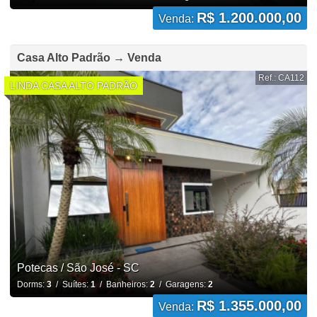
R$ 1.200.000,00
Venda:
Casa Alto Padrão → Venda
Ref.: CA112
LINDA CASA ALTO PADRÃO
Potecas / São José - SC
Dorms:
3
/ Suítes:
1
/ Banheiros:
2
/ Garagens:
2
R$ 1.355.000,00
Venda: