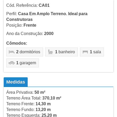
Cód. Referência:
CA01
Perfil:
Casa Em Amplo Terreno. Ideal para
Construtoras
Posição:
Frente
Ano da Construção:
2000
Cômodos:
2
dormitórios
1
banheiro
1
sala
1
garagem
Medidas
Área Privativa:
50 m²
Terreno Área Total:
370,10 m²
Terreno Frente:
14,30 m
Terreno Fundo:
13,20 m
Terreno Esquerda:
25,20 m