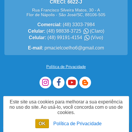
CRECI: 6622-J
Rua Francisco Silveira Matos, 30 - A
Flor de Nápolis
-
São José
/
SC
,
88106-505
Comercial:
(48) 3303-7984
Celular:
(48) 98838-3725
(Claro)
Celular:
(48) 99191-4154
(Vivo)
E-mail:
pmacielcoelho6@gmail.com
Política de Privacidade
Este site usa cookies para melhorar a sua experiência
no uso do site. Ao usá-lo, você concorda com o uso de
cookies.
Acesse nosso site
OK
Política de Privacidade
Enviar mensagem
Chat