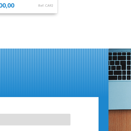
00,00
Ref: CA92