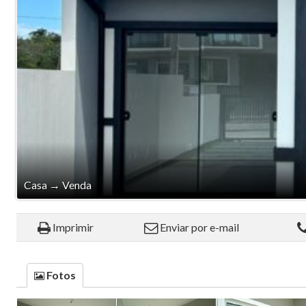
Casa
→
Venda
Imprimir
Enviar por e-mail
Fotos