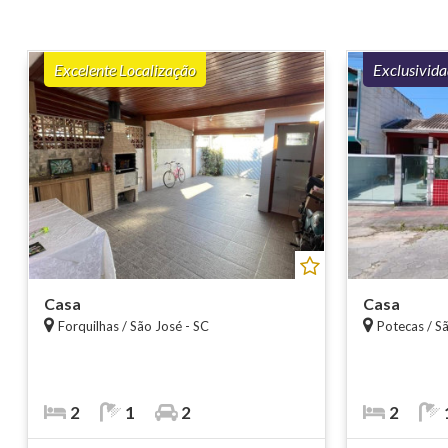
Excelente Localização
Exclusivid
Casa
Casa
Forquilhas / São José - SC
Potecas / S
2
1
2
2