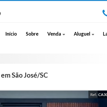
)
Início
Sobre
Venda
Aluguel
L
Apartamento (266)
Sala Comercial (1)
Apa
Apartamento Alto Padrão (18)
Cobe
Apartamento Duplex (2)
 em São José/SC
Casa (26)
Casa Alto Padrão (5)
Ref.:
CA3
Casa Duplex (8)
Cobertura (4)