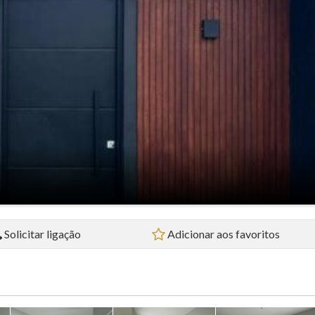
Flat (5)
Loft (1)
Pousada (1)
Sala Comercial (4)
Sítio (2)
Sobrado (32)
Terreno (38)
Solicitar ligação
Adicionar aos favoritos