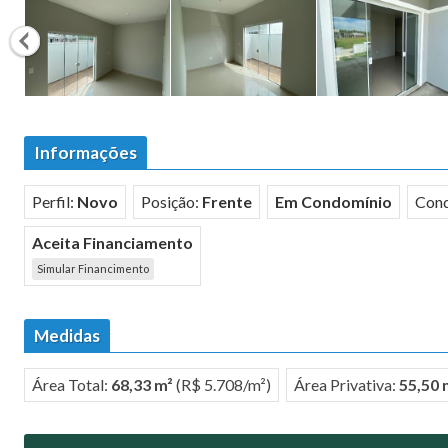
Informações
Perfil:
Novo
Posição:
Frente
Em Condomínio
Con
Aceita Financiamento
Simular Financimento
Medidas
Área Total:
68,33 m²
(R$ 5.708/m²)
Área Privativa:
55,50 