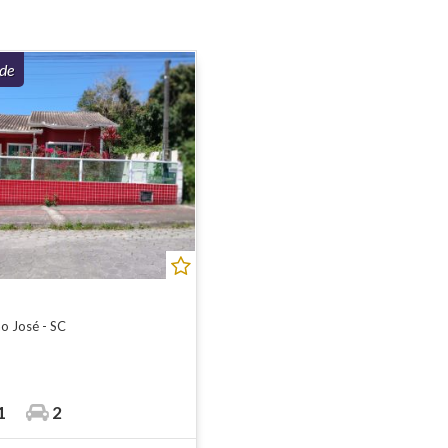
ade
ão José - SC
1
2