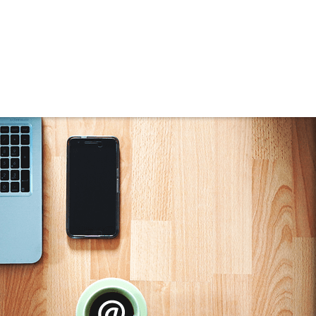
Residencial Miami Beach (2)
Residencial Mirante (1)
Residencial Paradiso (2)
Residencial Plaza Mediterranne (1)
Residencial Shangrila (1)
Residencial Valentina (6)
Residencial Villeneuve (1)
Residencial Yasmin (5)
Ruáh Park (5)
Santa Paulina (1)
Santiago (9)
Scire Botanic (5)