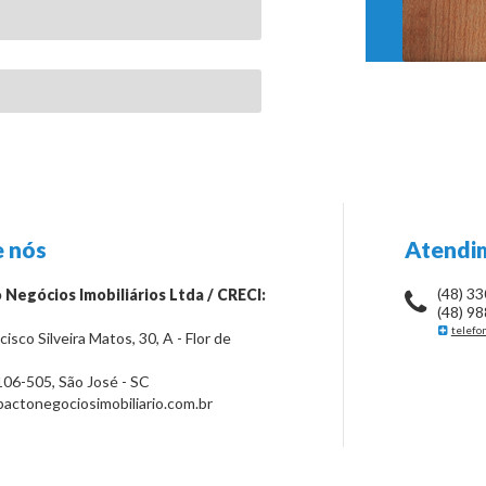
 nós
Atendi
(48) 3
 Negócios Imobiliários Ltda / CRECI:
(48) 9
telefo
isco Silveira Matos, 30, A - Flor de
106-505
,
São José
-
SC
ctonegociosimobiliario.com.br