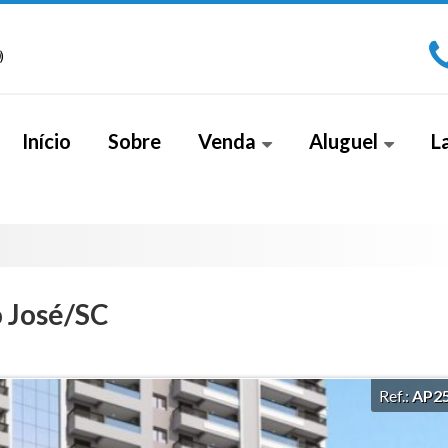
)
Início
Sobre
Venda
Aluguel
L
Apartamento (267)
Sala Comercial (1)
Apa
Apartamento Alto Padrão (18)
Cobe
Apartamento Duplex (2)
o José/SC
Casa (26)
Casa Alto Padrão (5)
Ref.:
AP2
Casa Duplex (8)
Cobertura (4)