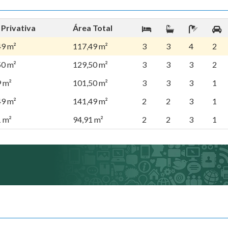
 Privativa
Área Total
49 m²
117,49 m²
3
3
4
2
50 m²
129,50 m²
3
3
3
2
9 m²
101,50 m²
3
3
3
1
49 m²
141,49 m²
2
2
3
1
1 m²
94,91 m²
2
2
3
1