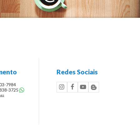
Residencial Miami Beach (2)
Residencial Mirante (1)
Residencial Paradiso (2)
Residencial Plaza Mediterranne (1)
Residencial Shangrila (1)
Residencial Valentina (6)
mento
Redes Sociais
Residencial Villeneuve (1)
303-7984
Residencial Yasmin (5)
8838-3725
nes
Ruáh Park (5)
Santa Paulina (1)
Santiago (9)
Scire Botanic (5)