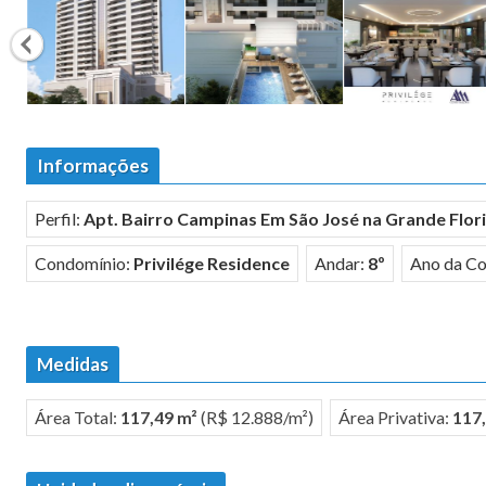
Informações
Perfil:
Apt. Bairro Campinas Em São José na Grande Flor
Condomínio:
Privilége Residence
Andar:
8º
Ano da Co
Medidas
Área Total:
117,49 m²
(R$ 12.888/m²)
Área Privativa:
117