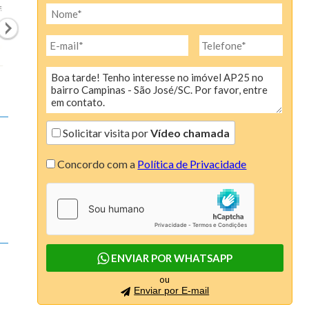
Colina de São Pedro (6)
Condominio AÇores (1)
Condomínio Linea (1)
Condomínio Moradas do Luar (1)
Condomínio Porto Biguaçú (1)
Solicitar visita por
Vídeo chamada
Connect (4)
Concordo com a
Política de Privacidade
Continente Europeu (4)
Costa Esmeralda (2)
Dallas House (1)
Dolce Vitta (3)
ENVIAR POR WHATSAPP
Due Mari Risidenza (4)
ou
Enviar por E-mail
Edify One (3)