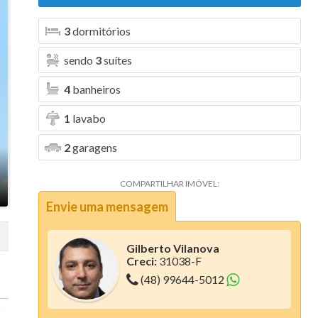
Aura (1)
3
dormitórios
Blanc Residence (2)
sendo
3
suítes
Bosque da Pedra (6)
4
banheiros
Bosque dos Girassóis (1)
1
lavabo
Bristol Residence (2)
2
garagens
Bruxelas (2)
Camboriú Boulevard (2)
COMPARTILHAR IMÓVEL:
Envie uma mensagem
Canvas Residence (7)
Cartier Residencia (1)
Gilberto Vilanova
Creci:
31038-F
Centro Comercial Santo Antonio (1)
(48) 99644-5012
Ciano Residence (3)