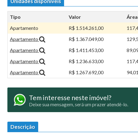
Unidades disponíveis
Tipo
Valor
Área
Apartamento
R$ 1.514.261,00
117,
Apartamento
R$ 1.367.049,00
129,
Apartamento
R$ 1.411.453,00
89,0
Apartamento
R$ 1.236.633,00
117,
Apartamento
R$ 1.267.692,00
94,0
Tem interesse neste imóvel?
Deixe sua mensagem, será um prazer atendê-lo.
Descrição