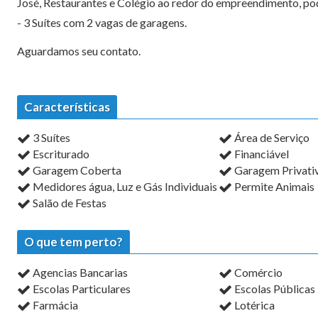
José, Restaurantes e Colégio ao redor do empreendimento, pod
- 3 Suítes com 2 vagas de garagens.
Aguardamos seu contato.
Características
3 Suítes
Área de Serviço
Escriturado
Financiável
Garagem Coberta
Garagem Privati
Medidores água, Luz e Gás Individuais
Permite Animais
Salão de Festas
O que tem perto?
Agencias Bancarias
Comércio
Escolas Particulares
Escolas Públicas
Farmácia
Lotérica