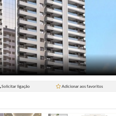
Flat (5)
Loft (1)
Pousada (1)
Sala Comercial (4)
Sítio (2)
Sobrado (32)
Terreno (38)
Solicitar ligação
Adicionar aos favoritos