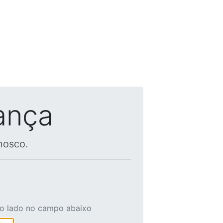
ança
nosco.
ao lado no campo abaixo