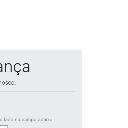
ança
nosco.
ao lado no campo abaixo