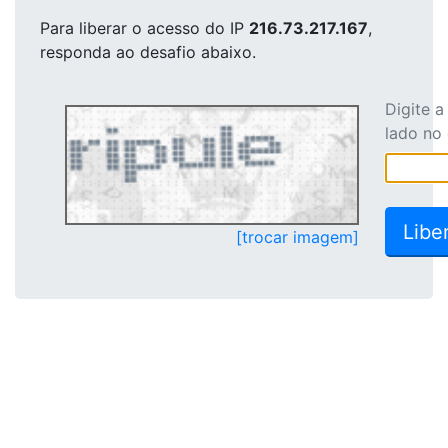
Para liberar o acesso
do IP
216.73.217.167
,
responda ao desafio abaixo.
Digite 
lado no
[trocar imagem]