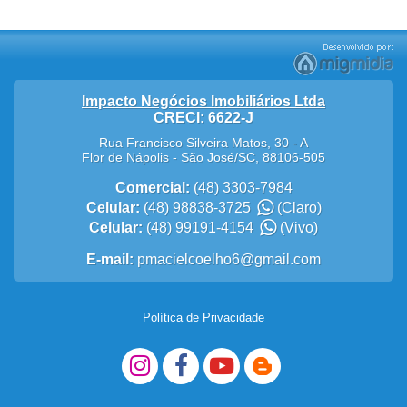
Impacto Negócios Imobiliários Ltda
CRECI: 6622-J
Rua Francisco Silveira Matos, 30 - A
Flor de Nápolis
-
São José
/
SC
,
88106-505
Comercial:
(48) 3303-7984
Celular:
(48) 98838-3725
(Claro)
Celular:
(48) 99191-4154
(Vivo)
E-mail:
pmacielcoelho6@gmail.com
Política de Privacidade