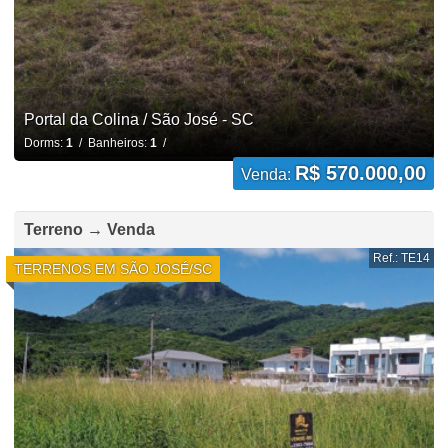
Portal da Colina / São José - SC
Dorms:
1
/ Banheiros:
1
/
R$ 570.000,00
Venda:
Terreno → Venda
Ref.: TE14
TERRENOS EM SÃO JOSÉ/SC