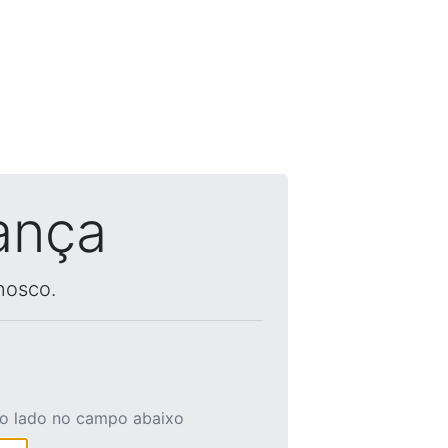
ança
nosco.
ao lado no campo abaixo