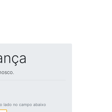
ança
nosco.
ao lado no campo abaixo