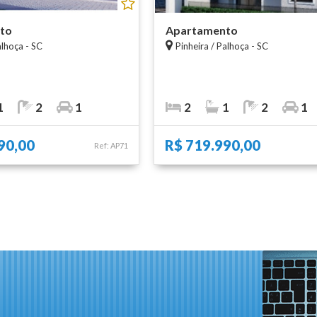
to
Apartamento
alhoça - SC
Pinheira / Palhoça - SC
1
2
1
2
1
2
1
90,00
R$ 719.990,00
Ref: AP71