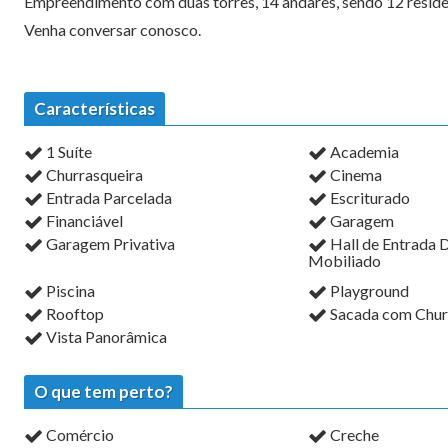
Empreendimento com duas torres, 14 andares, sendo 12 residê
Venha conversar conosco.
Características
1 Suíte
Academia
Churrasqueira
Cinema
Entrada Parcelada
Escriturado
Financiável
Garagem
Garagem Privativa
Hall de Entrada 
Mobiliado
Piscina
Playground
Rooftop
Sacada com Chur
Vista Panorâmica
O que tem perto?
Comércio
Creche