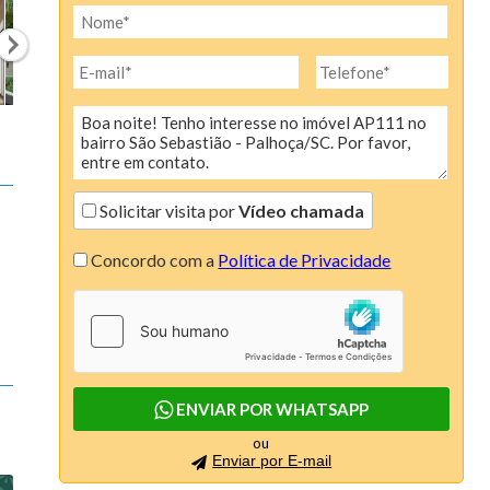
Colina de São Pedro (6)
Condominio AÇores (1)
Condomínio Linea (1)
Condomínio Moradas do Luar (1)
Condomínio Porto Biguaçú (1)
Solicitar visita por
Vídeo chamada
Connect (4)
Concordo com a
Política de Privacidade
Continente Europeu (4)
Costa Esmeralda (2)
Dallas House (1)
Dolce Vitta (3)
ENVIAR POR WHATSAPP
Due Mari Risidenza (4)
ou
Enviar por E-mail
Edify One (3)