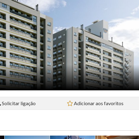
Flat (5)
Loft (1)
Pousada (1)
Sala Comercial (4)
Sítio (2)
Sobrado (32)
Terreno (38)
Solicitar ligação
Adicionar aos favoritos