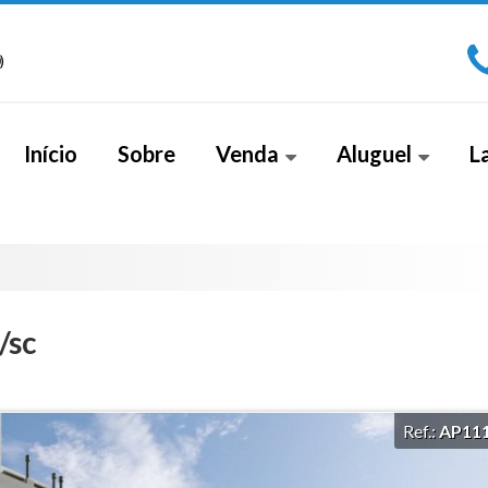
)
Início
Sobre
Venda
Aluguel
L
Apartamento (267)
Sala Comercial (1)
Apa
Apartamento Alto Padrão (18)
Cobe
Apartamento Duplex (2)
/sc
Casa (26)
Casa Alto Padrão (5)
Ref.:
AP11
Casa Duplex (8)
Cobertura (4)