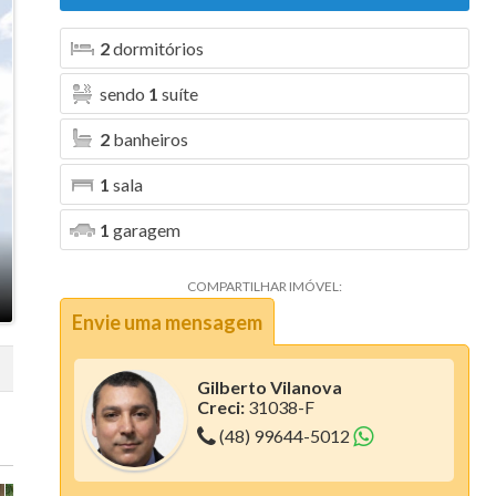
Aura (1)
2
dormitórios
Blanc Residence (2)
sendo
1
suíte
Bosque da Pedra (6)
2
banheiros
Bosque dos Girassóis (1)
1
sala
Bristol Residence (2)
1
garagem
Bruxelas (2)
Camboriú Boulevard (2)
COMPARTILHAR IMÓVEL:
Envie uma mensagem
Canvas Residence (7)
Cartier Residencia (1)
Gilberto Vilanova
Creci:
31038-F
Centro Comercial Santo Antonio (1)
(48) 99644-5012
Ciano Residence (3)