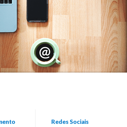
Residencial Miami Beach (2)
Residencial Mirante (1)
Residencial Paradiso (2)
Residencial Plaza Mediterranne (1)
Residencial Shangrila (1)
Residencial Valentina (6)
Residencial Villeneuve (1)
Residencial Yasmin (5)
Ruáh Park (5)
Santa Paulina (1)
Santiago (9)
mento
Redes Sociais
Scire Botanic (5)