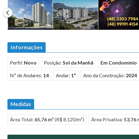
Informações
Perfil:
Novo
Posição:
Sol da Manhã
Em Condomínio
Nº de Andares:
14
Andar:
1º
Ano da Construção:
2024
Medidas
Área Total:
65,76 m²
(R$ 8.120/m²)
Área Privativa:
53,76 