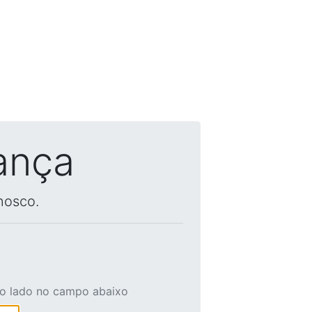
ança
nosco.
ao lado no campo abaixo