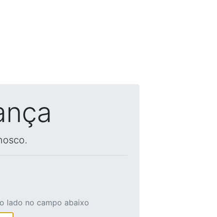
ança
nosco.
ao lado no campo abaixo