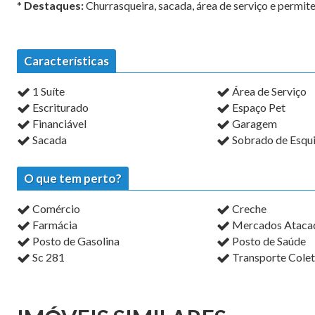
*
Destaques:
Churrasqueira, sacada, área de serviço e permit
Características
1 Suíte
Área de Serviço
Escriturado
Espaço Pet
Financiável
Garagem
Sacada
Sobrado de Esqu
O que tem perto?
Comércio
Creche
Farmácia
Mercados Atacadi
Posto de Gasolina
Posto de Saúde
Sc 281
Transporte Colet