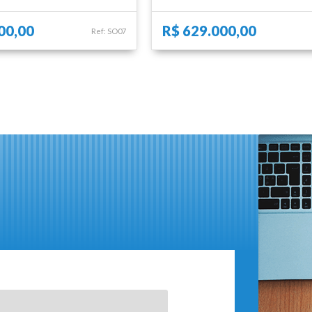
00,00
R$ 629.000,00
Ref: SO07