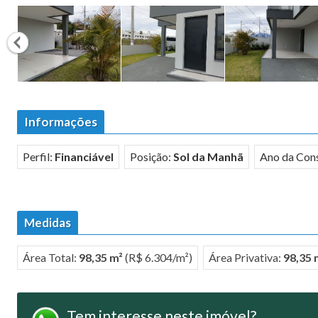
Informações
Perfil:
Financiável
Posição:
Sol da Manhã
Ano da Con
Medidas
Área Total:
98,35 m²
(R$ 6.304/m²)
Área Privativa:
98,35 
Tem interesse neste imóvel?