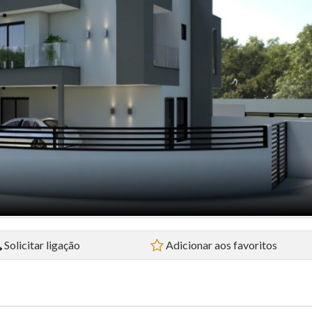
Flat (5)
Loft (1)
Pousada (1)
Sala Comercial (4)
Sítio (2)
Sobrado (32)
Terreno (38)
Solicitar ligação
Adicionar aos favoritos