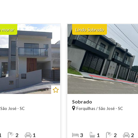
a morar
Lindo Sobrado
Sobrado
 São José - SC
Forquilhas / São José - SC
1
2
1
3
1
2
2