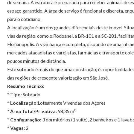
de semana. A estrutura é preparada para receber animais de e
espaço garantido. A área de serviço é funcional e discreta, e
para o cotidiano.
A localização é um dos grandes diferenciais deste imóvel. Situ
vias da região, como o Rodoanel, a BR-101 e a SC-281, facili
Florianópolis. A vizinhança é completa, dispondo de uma infraes
mercados atacadistas e varejistas, farmácias e transporte col
poucos minutos de distância.
Este sobrado é mais do que uma construção; é a oportunidade 
das regiões de crescente valorização em São José.
Resumo Técnico:
*
Tipo:
Sobrado
*
Localização:
Loteamente Vivendas dos Açores
*
Área Total/Privativa:
98,35 m²
*
Configuração:
3 dormitórios (1 suíte), 2 banheiros e 1 lavab
*
Vagas:
2