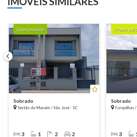
IMÓVEIS SIMILARES
Oportunidade
Pronto par
Sobrado
Sobrado
Sertão do Maruim / São José - SC
Forquilhas /
3
1
2
2
3