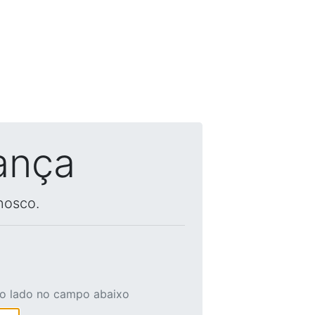
ança
nosco.
ao lado no campo abaixo