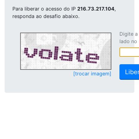
Para liberar o acesso
do IP
216.73.217.104
,
responda ao desafio abaixo.
Digite 
lado no
[trocar imagem]