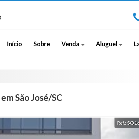
)
Início
Sobre
Venda
Aluguel
L
Apartamento (266)
Sala Comercial (1)
Apa
Apartamento Alto Padrão (18)
Cobe
Apartamento Duplex (2)
 em São José/SC
Casa (26)
Casa Alto Padrão (5)
Ref.:
SO1
Casa Duplex (8)
Cobertura (4)