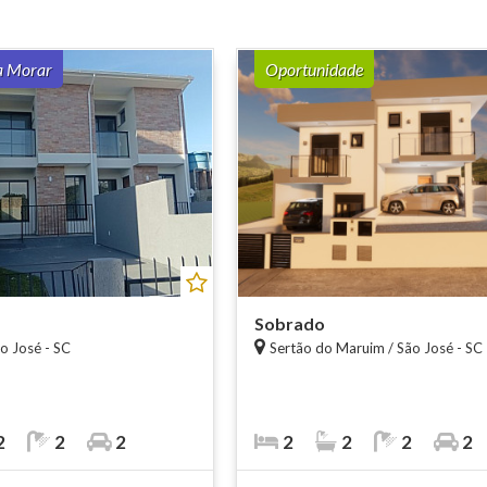
a Morar
Oportunidade
Sobrado
ão José - SC
Sertão do Maruim / São José - SC
2
2
2
2
2
2
2