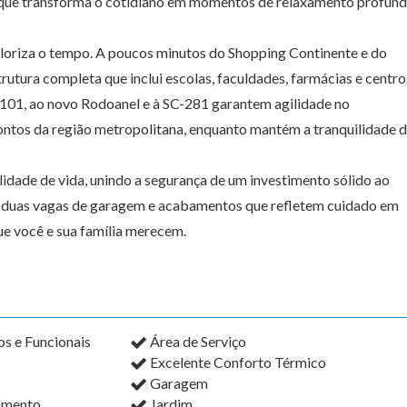
r que transforma o cotidiano em momentos de relaxamento profun
aloriza o tempo. A poucos minutos do Shopping Continente e do
utura completa que inclui escolas, faculdades, farmácias e centro
R-101, ao novo Rodoanel e à SC-281 garantem agilidade no
ntos da região metropolitana, enquanto mantém a tranquilidade 
idade de vida, unindo a segurança de um investimento sólido ao
m duas vagas de garagem e acabamentos que refletem cuidado em
ue você e sua família merecem.
s e Funcionais
Área de Serviço
Excelente Conforto Térmico
Garagem
amento
Jardim