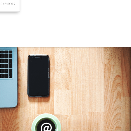
Residencial Miami Beach (2)
Ref: SO19
Residencial Mirante (1)
Residencial Paradiso (2)
Residencial Plaza Mediterranne (1)
Residencial Shangrila (1)
Residencial Valentina (6)
Residencial Villeneuve (1)
Residencial Yasmin (5)
Ruáh Park (5)
Santa Paulina (1)
Santiago (9)
Scire Botanic (5)