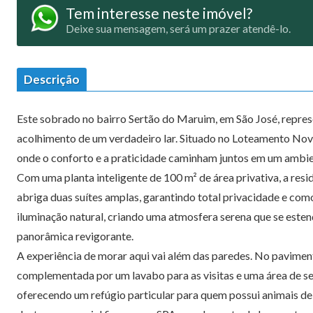
Tem interesse neste imóvel?
Deixe sua mensagem, será um prazer atendê-lo.
Descrição
Este sobrado no bairro Sertão do Maruim, em São José, represe
acolhimento de um verdadeiro lar. Situado no Loteamento Nova
onde o conforto e a praticidade caminham juntos em um ambien
Com uma planta inteligente de 100 m² de área privativa, a resi
abriga duas suítes amplas, garantindo total privacidade e c
iluminação natural, criando uma atmosfera serena que se esten
panorâmica revigorante.
A experiência de morar aqui vai além das paredes. No paviment
complementada por um lavabo para as visitas e uma área de serv
oferecendo um refúgio particular para quem possui animais d