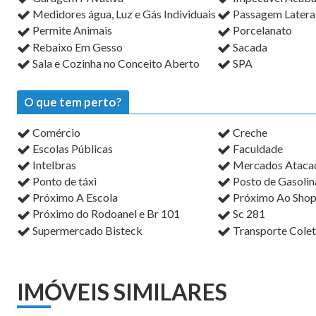
Medidores água, Luz e Gás Individuais
Passagem Latera
Permite Animais
Porcelanato
Rebaixo Em Gesso
Sacada
Sala e Cozinha no Conceito Aberto
SPA
O que tem perto?
Comércio
Creche
Escolas Públicas
Faculdade
Intelbras
Mercados Atacadi
Ponto de táxi
Posto de Gasolin
Próximo A Escola
Próximo Ao Shop
Próximo do Rodoanel e Br 101
Sc 281
Supermercado Bisteck
Transporte Colet
IMÓVEIS SIMILARES