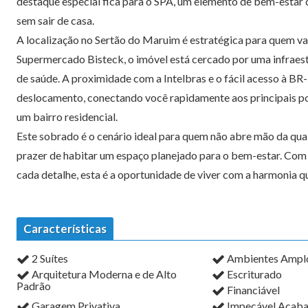
destaque especial fica para o SPA, um elemento de bem-esta
sem sair de casa.
A localização no Sertão do Maruim é estratégica para quem v
Supermercado Bisteck, o imóvel está cercado por uma infraestr
de saúde. A proximidade com a Intelbras e o fácil acesso à B
deslocamento, conectando você rapidamente aos principais po
um bairro residencial.
Este sobrado é o cenário ideal para quem não abre mão da qual
prazer de habitar um espaço planejado para o bem-estar. Co
cada detalhe, esta é a oportunidade de viver com a harmonia q
Características
2 Suítes
Ambientes Amplo
Arquitetura Moderna e de Alto
Escriturado
Padrão
Financiável
Garagem Privativa
Impecável Acab