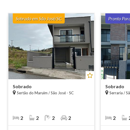
Sobrado em São José/SC
Pronto Par
Sobrado
Sobrado
Sertão do Maruim / São José - SC
Serraria / S
2
2
2
2
2