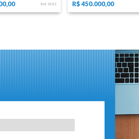
00,00
R$ 450.000,00
Ref: SO15