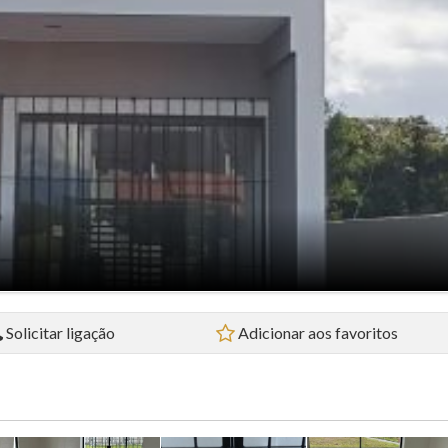
Flat (5)
Loft (1)
Pousada (1)
Sala Comercial (4)
Sítio (2)
Sobrado (32)
Terreno (38)
Solicitar ligação
Adicionar aos favoritos