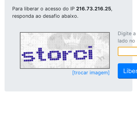
Para liberar o acesso
do IP
216.73.216.25
,
responda ao desafio abaixo.
Digite 
lado no
[trocar imagem]