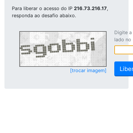
Para liberar o acesso
do IP
216.73.216.17
,
responda ao desafio abaixo.
Digite 
lado no
[trocar imagem]