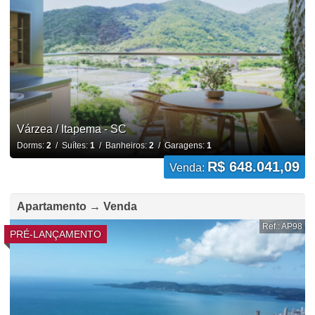
Várzea / Itapema - SC
Dorms:
2
/ Suítes:
1
/ Banheiros:
2
/ Garagens:
1
R$ 648.041,09
Venda:
Apartamento → Venda
Ref.: AP98
PRÉ-LANÇAMENTO