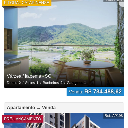
LITORAL CATARINENSE
Várzea / Itapema - SC
Dorms:
2
/ Suítes:
1
/ Banheiros:
2
/ Garagens:
1
R$ 734.488,62
Venda:
Apartamento → Venda
Ref.: AP198
PRÉ-LANÇAMENTO