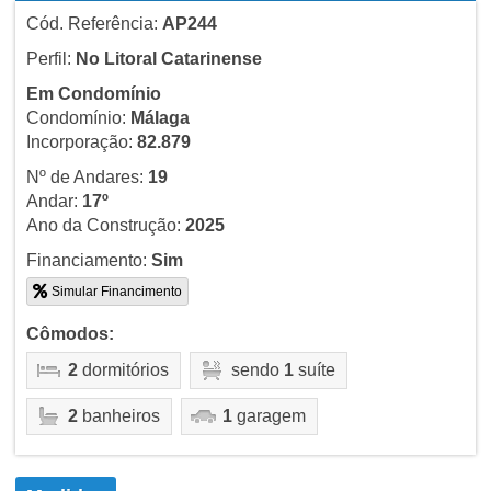
Cód. Referência:
AP244
Perfil:
No Litoral Catarinense
Em Condomínio
Condomínio:
Málaga
Incorporação:
82.879
Nº de Andares:
19
Andar:
17º
Ano da Construção:
2025
Financiamento:
Sim
Simular Financimento
Cômodos:
2
dormitórios
sendo
1
suíte
2
banheiros
1
garagem