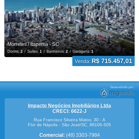
Morretes / Itapema - SC
Dorms:
2
/ Suítes:
1
/ Banheiros:
2
/ Garagens:
1
R$ 715.457,01
Venda:
Impacto Negócios Imobiliários Ltda
CRECI: 6622-J
Rua Francisco Silveira Matos, 30 - A
Flor de Nápolis
-
São José
/
SC
,
88106-505
Comercial:
(48) 3303-7984