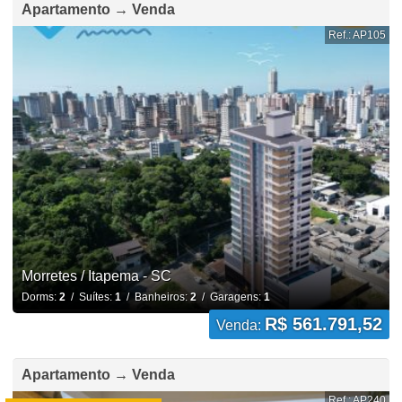
Apartamento → Venda
Ref.: AP105
Morretes / Itapema - SC
Dorms:
2
/ Suítes:
1
/ Banheiros:
2
/ Garagens:
1
R$ 561.791,52
Venda:
Apartamento → Venda
Ref.: AP240