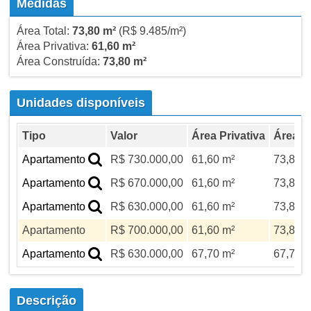
Medidas
Área Total:
73,80 m²
(R$ 9.485/m²)
Área Privativa:
61,60 m²
Área Construída:
73,80 m²
Unidades disponíveis
Tipo
Valor
Área Privativa
Área To
Apartamento
R$ 730.000,00
61,60 m²
73,80 m
Apartamento
R$ 670.000,00
61,60 m²
73,80 m
Apartamento
R$ 630.000,00
61,60 m²
73,80 m
Apartamento
R$ 700.000,00
61,60 m²
73,80 m
Apartamento
R$ 630.000,00
67,70 m²
67,70 m
Descrição