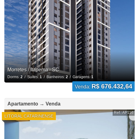
Morretes / Itapema - SC
Dorms:
2
/ Suítes:
1
/ Banheiros:
2
/ Garagens:
1
R$ 676.432,64
Venda:
Apartamento → Venda
Ref.: AP116
LITORAL CATARINENSE