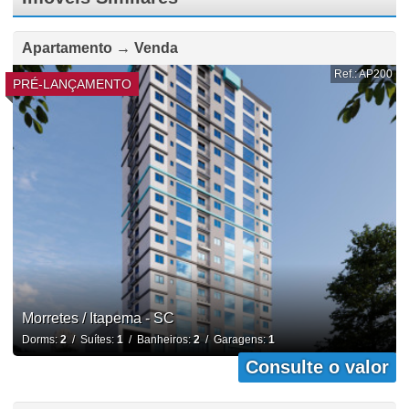
Apartamento → Venda
Ref.: AP200
PRÉ-LANÇAMENTO
Morretes / Itapema - SC
Dorms:
2
/ Suítes:
1
/ Banheiros:
2
/ Garagens:
1
Consulte o valor