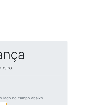
ança
nosco.
ao lado no campo abaixo