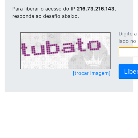
Para liberar o acesso
do IP
216.73.216.143
,
responda ao desafio abaixo.
Digite 
lado no
[trocar imagem]