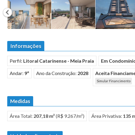
Informações
Perfil:
Litoral Catarinense - Meia Praia
Em Condomíni
Andar:
9º
Ano da Construção:
2028
Aceita Financiam
Simular Financimento
Medidas
Área Total:
207,18 m²
(R$ 9.267/m²)
Área Privativa:
135 