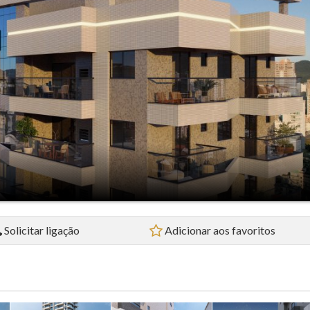
Flat (5)
Loft (1)
Pousada (1)
Sala Comercial (4)
Sítio (2)
Sobrado (32)
Terreno (38)
Solicitar ligação
Adicionar aos favoritos