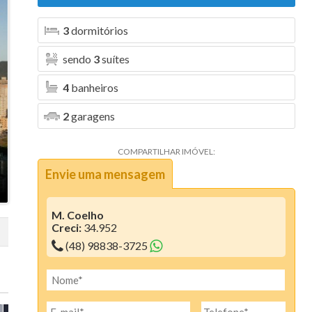
Aura (1)
3
dormitórios
Blanc Residence (2)
sendo
3
suítes
Bosque da Pedra (6)
4
banheiros
Bosque dos Girassóis (1)
2
garagens
Bristol Residence (2)
COMPARTILHAR IMÓVEL:
Bruxelas (2)
Envie uma mensagem
Camboriú Boulevard (2)
Canvas Residence (7)
M. Coelho
Creci:
34.952
Cartier Residencia (1)
(48) 98838-3725
Centro Comercial Santo Antonio (1)
Ciano Residence (3)