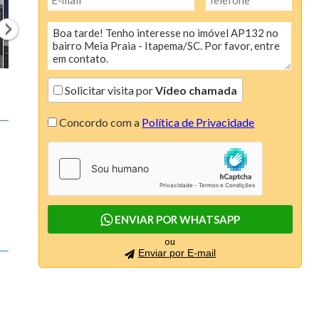
Colina de São Pedro (6)
Condominio AÇores (1)
Condomínio Linea (1)
Condomínio Moradas do Luar (1)
Solicitar visita por
Vídeo chamada
Condomínio Porto Biguaçú (1)
Concordo com a
Política de Privacidade
Connect (4)
Continente Europeu (4)
Costa Esmeralda (2)
ENVIAR POR WHATSAPP
Dallas House (1)
ou
Enviar por E-mail
Dolce Vitta (3)
Due Mari Risidenza (4)
Edify One (3)