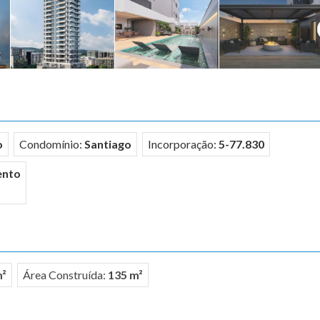
o
Condomínio:
Santiago
Incorporação:
5-77.830
ento
m²
Área Construída:
135 m²