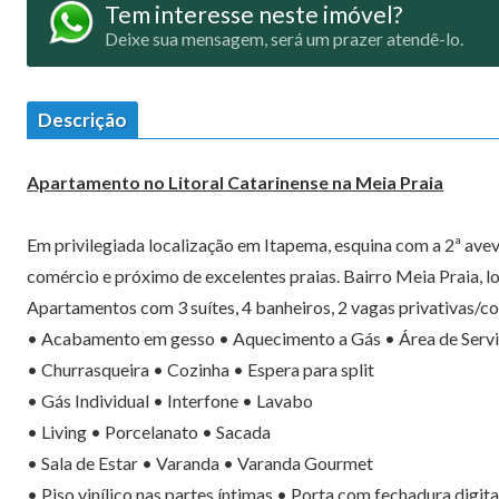
Tem interesse neste imóvel?
Deixe sua mensagem, será um prazer atendê-lo.
Descrição
Apartamento no Litoral Catarinense na Meia Praia
Em privilegiada localização em Itapema, esquina com a 2ª avev
comércio e próximo de excelentes praias. Bairro Meia Praia, l
Apartamentos com 3 suítes, 4 banheiros, 2 vagas privativas/co
• Acabamento em gesso • Aquecimento a Gás • Área de Serv
• Churrasqueira • Cozinha • Espera para split
• Gás Individual • Interfone • Lavabo
• Living • Porcelanato • Sacada
• Sala de Estar • Varanda • Varanda Gourmet
• Piso vinílico nas partes íntimas • Porta com fechadura digita