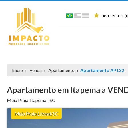
FAVORITOS (
0
Início
»
Venda
»
Apartamento
»
Apartamento AP132
Apartamento em Itapema a VEN
Meia Praia
,
Itapema
-
SC
Meia Praia Litoral/SC