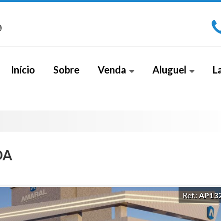
)
Início
Sobre
Venda
Aluguel
L
Apartamento (267)
Sala Comercial (1)
Apa
Apartamento Alto Padrão (18)
Cobe
Apartamento Duplex (2)
DA
Casa (26)
Casa Alto Padrão (5)
Ref.:
AP13
Casa Duplex (8)
Cobertura (4)