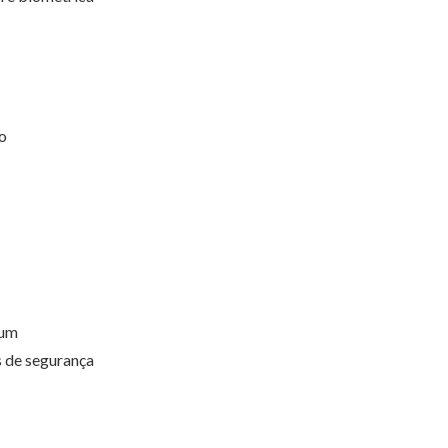
o
mum
s de segurança