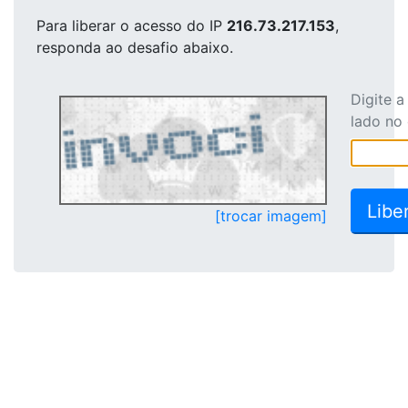
Para liberar o acesso
do IP
216.73.217.153
,
responda ao desafio abaixo.
Digite 
lado no
[trocar imagem]