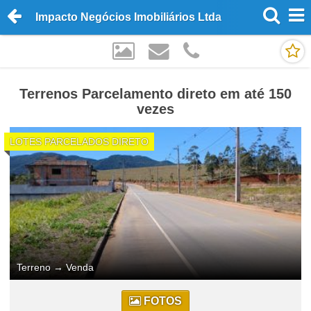
Impacto Negócios Imobiliários Ltda
Terrenos Parcelamento direto em até 150
vezes
LOTES PARCELADOS DIRETO
Terreno
→
Venda
FOTOS