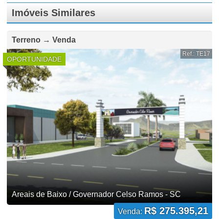
Imóveis Similares
Terreno → Venda
Ref.: TE17
OPORTUNIDADE
Areais de Baixo / Governador Celso Ramos - SC
R$ 275.395,21
Venda: