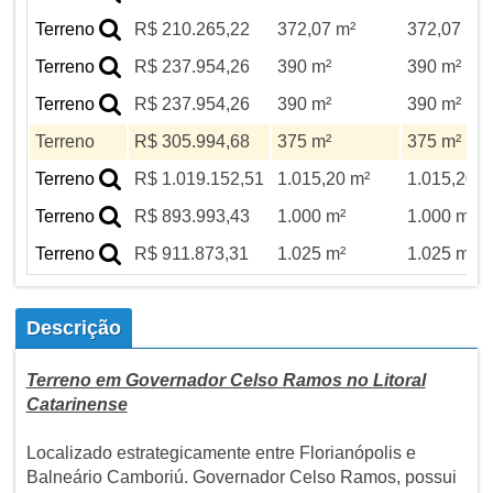
Terreno
R$ 210.265,22
372,07 m²
372,07 m²
Terreno
R$ 237.954,26
390 m²
390 m²
Terreno
R$ 237.954,26
390 m²
390 m²
Terreno
R$ 305.994,68
375 m²
375 m²
Terreno
R$ 1.019.152,51
1.015,20 m²
1.015,20 m
Terreno
R$ 893.993,43
1.000 m²
1.000 m²
Terreno
R$ 911.873,31
1.025 m²
1.025 m²
Descrição
Terreno em Governador Celso Ramos no Litoral
Catarinense
Localizado estrategicamente entre Florianópolis e
Balneário Camboriú. Governador Celso Ramos, possui