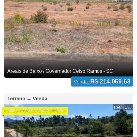
Areais de Baixo / Governador Celso Ramos - SC
R$ 214.059,63
Venda:
Terreno → Venda
Ref.: TE35
LOTES PARCELADOS DIRETO