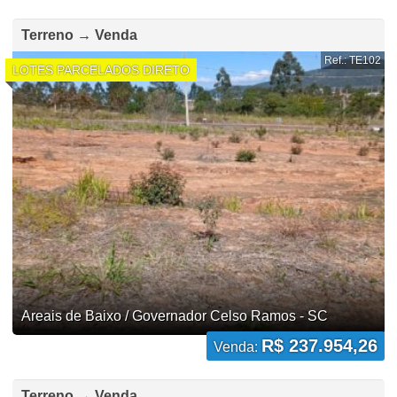
Terreno → Venda
Ref.: TE102
LOTES PARCELADOS DIRETO
Areais de Baixo / Governador Celso Ramos - SC
R$ 237.954,26
Venda:
Terreno → Venda