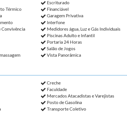
Escriturado
rto Térmico
Financiável
a
Garagem Privativa
amento
Interfone
e Convivência
Medidores água, Luz e Gás Individuais
Piscinas Adulto e Infantil
Portaria 24 Horas
Salão de Jogos
omassagem
Vista Panorâmica
Creche
Faculdade
Mercados Atacadistas e Varejistas
Posto de Gasolina
a
Transporte Coletivo