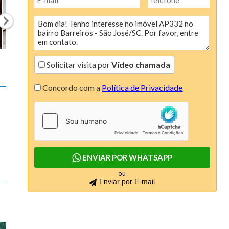
Colina de São Pedro (6)
Condominio AÇores (1)
Condomínio Linea (1)
Condomínio Moradas do Luar (1)
Solicitar visita por
Vídeo chamada
Condomínio Porto Biguaçú (1)
Concordo com a
Política de Privacidade
Connect (4)
Continente Europeu (4)
Costa Esmeralda (2)
ENVIAR POR WHATSAPP
Dallas House (1)
ou
Enviar por E-mail
Dolce Vitta (3)
Due Mari Risidenza (4)
Edify One (3)