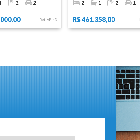
1
2
2
2
1
2
1
.000,00
R$ 461.358,00
Ref: AP143