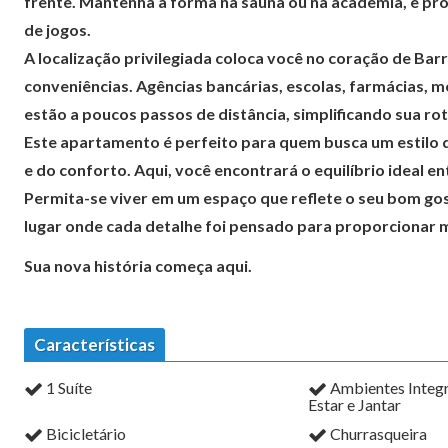
frente. Mantenha a forma na sauna ou na academia, e pro
de jogos.
A localização privilegiada coloca você no coração de Bar
conveniências. Agências bancárias, escolas, farmácias, 
estão a poucos passos de distância, simplificando sua ro
Este apartamento é perfeito para quem busca um estilo 
e do conforto. Aqui, você encontrará o equilíbrio ideal en
Permita-se viver em um espaço que reflete o seu bom gos
lugar onde cada detalhe foi pensado para proporcionar 
Sua nova história começa aqui.
Características
1 Suíte
Ambientes Integ
Estar e Jantar
Bicicletário
Churrasqueira