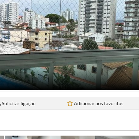
Flat (5)
Loft (1)
Pousada (1)
Sala Comercial (4)
Sítio (2)
Sobrado (32)
Terreno (38)
Solicitar ligação
Adicionar aos favoritos