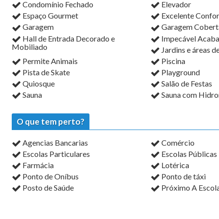
Condomínio Fechado
Elevador
Espaço Gourmet
Excelente Confo
Garagem
Garagem Cobert
Hall de Entrada Decorado e
Impecável Acab
Mobiliado
Jardins e áreas d
Permite Animais
Piscina
Pista de Skate
Playground
Quiosque
Salão de Festas
Sauna
Sauna com Hidr
O que tem perto?
Agencias Bancarias
Comércio
Escolas Particulares
Escolas Públicas
Farmácia
Lotérica
Ponto de Oníbus
Ponto de táxi
Posto de Saúde
Próximo A Escol