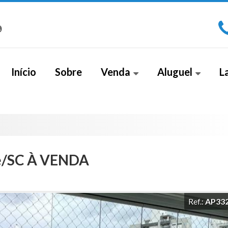
)
Início
Sobre
Venda
Aluguel
L
Apartamento (266)
Sala Comercial (1)
Apa
Apartamento Alto Padrão (18)
Cobe
Apartamento Duplex (2)
sé/SC À VENDA
Casa (26)
Casa Alto Padrão (5)
Ref.:
AP33
Casa Duplex (8)
Cobertura (4)