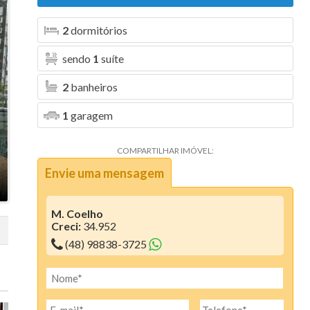
Aura (1)
2
dormitórios
Blanc Residence (2)
sendo
1
suíte
Bosque da Pedra (6)
2
banheiros
Bosque dos Girassóis (1)
1
garagem
Bristol Residence (2)
COMPARTILHAR IMÓVEL:
Bruxelas (2)
Envie uma mensagem
Camboriú Boulevard (2)
Canvas Residence (7)
M. Coelho
Creci:
34.952
Cartier Residencia (1)
(48) 98838-3725
Centro Comercial Santo Antonio (1)
Ciano Residence (3)